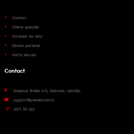
Contact
Oferte speciale
Formular de retur
Devino partener
Harta site-ului
Contact
Șoseaua Brăilei nr.5, Slobozia, Ialomița
support@premiercom.ro
0371 311 022