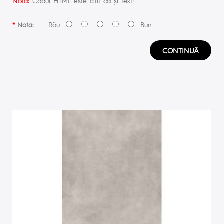
Notă:
Codul HTML este citit ca şi text!
Rău
Bun
Nota:
CONTINUĂ