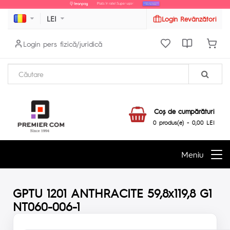
LEI
Login Revânzători
Login pers fizică/juridică
Coş de cumpărături
0 produs(e) - 0,00 LEI
Meniu
GPTU 1201 ANTHRACITE 59,8x119,8 G1
NT060-006-1