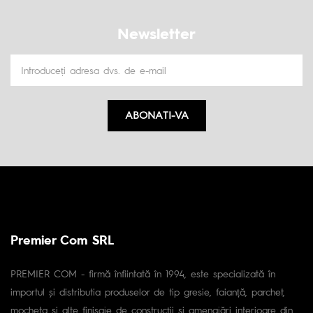
Newsletter
ABONATI-VA
Premier Com SRL
PREMIER COM - firmă înfiintată în 1994, este specializată în
importul și distributia produselor de tip gresie, faianță, parchet,
mocheta și alte finisaje de construcții și amenajări interioare din