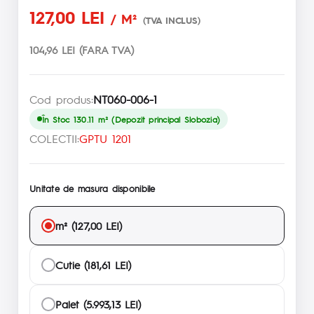
127,00 LEI
/ M²
(TVA INCLUS)
104,96 LEI (FARA TVA)
Cod produs:
NT060-006-1
În Stoc 130.11 m² (Depozit principal Slobozia)
COLECTII:
GPTU 1201
Unitate de masura disponibile
m² (127,00 LEI)
Cutie (181,61 LEI)
Palet (5.993,13 LEI)