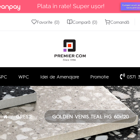
Favorite (0)
Compară (0)
Comandă
SPC
WPC
Idei de Amenajare
Promotie
0371 3
GRESIE
GOLDEN VENIS TEAL HG 60x120