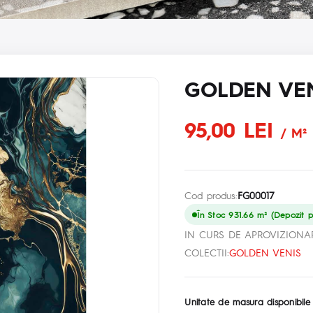
GOLDEN VEN
95,00 LEI
/ M²
Cod produs:
FG00017
În Stoc 931.66 m² (Depozit pr
IN CURS DE APROVIZIONA
COLECTII:
GOLDEN VENIS
Unitate de masura disponibile