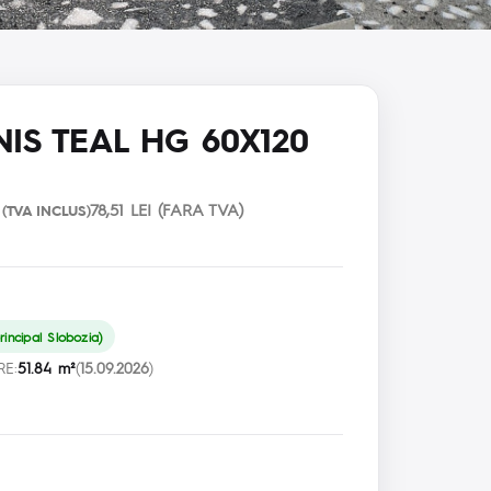
IS TEAL HG 60X120
78,51 LEI (FARA TVA)
(TVA INCLUS)
incipal Slobozia)
RE:
51.84 m²
(
15.09.2026
)