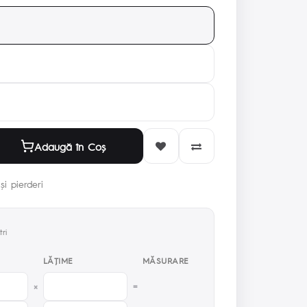
Adaugă în Coş
și pierderi
ri
LĂŢIME
MĂSURARE
×
=