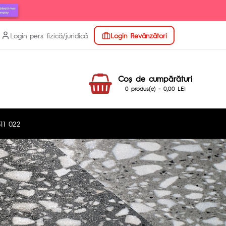
Login pers fizică/juridică
Login Revânzători
Coş de cumpărături
0 produs(e) - 0,00 LEI
11 022