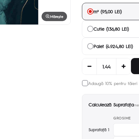
m² (95,00 LEI)
Mărește
Cutie (136,80 LEI)
Palet (4.924,80 LEI)
Adaugă 10% pentru tăieri 
Calculează Suprafaţa
met
GROSIME
Suprafaţă 1