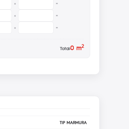
×
=
×
=
×
=
2
0
m
Total:
TIP MARMURA