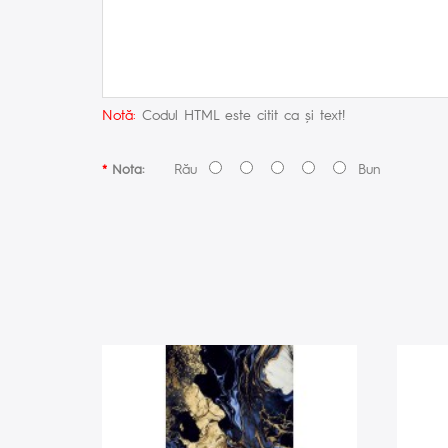
Notă:
Codul HTML este citit ca şi text!
Rău
Bun
Nota: