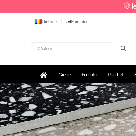
Limba
LEI
Moneda
Gresie
Faianta
Parchet