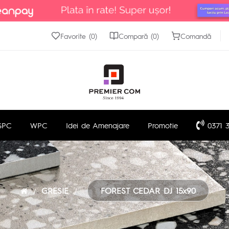
Favorite (0)
Compară (0)
Comandă
SPC
WPC
Idei de Amenajare
Promotie
0371 3
GRESIE
FOREST CEDAR DJ 15x90