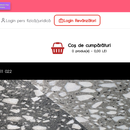
Login pers fizică/juridică
Login Revânzători
Coş de cumpărături
0 produs(e) - 0,00 LEI
11 022