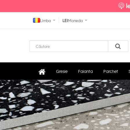
Limba
LEI
Moneda
Gresie
Faianta
Parchet