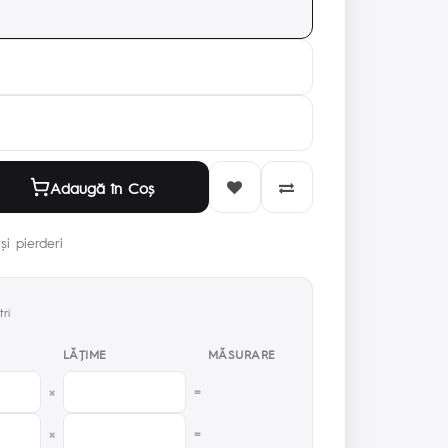
Adaugă în Coş
și pierderi
ri
LĂŢIME
MĂSURARE
×
=
×
=