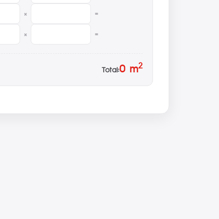
×
=
×
=
2
0
m
Total: