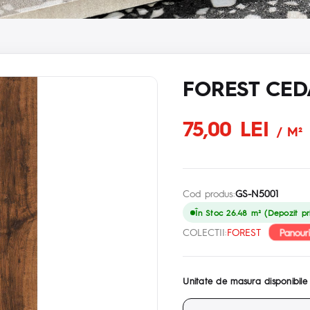
FOREST CED
75,00 LEI
/ M²
Cod produs:
GS-N5001
În Stoc 26.48 m² (Depozit pri
Panour
COLECTII:
FOREST
Unitate de masura disponibile