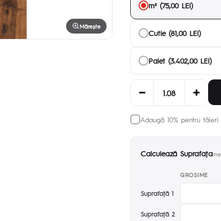
m² (75,00 LEI)
Mărește
Cutie (81,00 LEI)
Palet (3.402,00 LEI)
Adaugă 10% pentru tăieri 
Calculează Suprafaţa
met
GROSIME
Suprafaţă 1
Suprafaţă 2