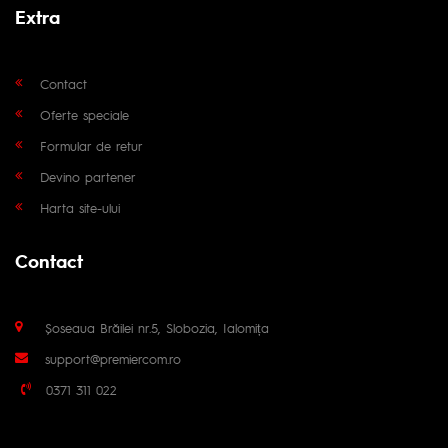
Extra
Contact
Oferte speciale
Formular de retur
Devino partener
Harta site-ului
Contact
Șoseaua Brăilei nr.5, Slobozia, Ialomița
support@premiercom.ro
0371 311 022