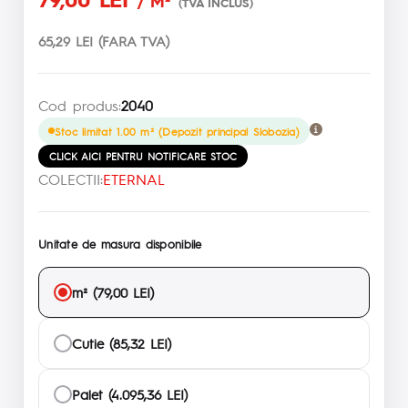
/ M²
(TVA INCLUS)
65,29 LEI (FARA TVA)
Cod produs:
2040
Stoc limitat 1.00 m² (Depozit principal Slobozia)
CLICK AICI PENTRU NOTIFICARE STOC
COLECTII:
ETERNAL
Unitate de masura disponibile
m² (79,00 LEI)
Cutie (85,32 LEI)
Palet (4.095,36 LEI)