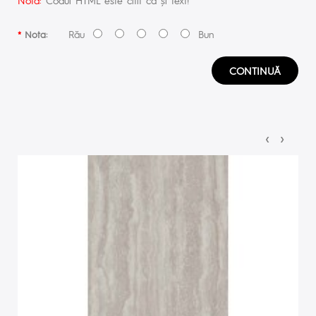
Rău
Bun
Nota:
CONTINUĂ
‹
›