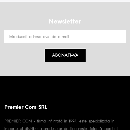
Newsletter
ABONATI-VA
Premier Com SRL
PREMIER COM - firmă înfiintată în 1994, este specializată în
importul și distributia produselor de tip gresie, faianță, parchet,