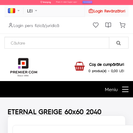
LEI
Login Revânzători
Login pers fizică/juridică
Coş de cumpărături
0 produs(e) - 0,00 LEI
Meniu
ETERNAL GREIGE 60x60 2040