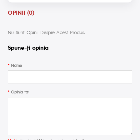
OPINII (0)
Nu Sunt Opinii Despre Acest Produs.
Spune-ţi opinia
Name
Opinia ta:
Notă:
Codul HTML este citit ca şi text!