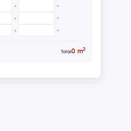
×
=
×
=
×
=
2
0
m
Total: