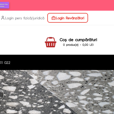
Login pers fizică/juridică
Login Revânzători
Coş de cumpărături
0 produs(e) - 0,00 LEI
11 022