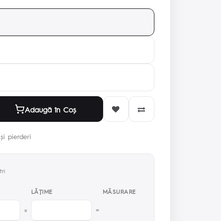
Adaugă în Coş
și pierderi
ri
LĂŢIME
MĂSURARE
×
=