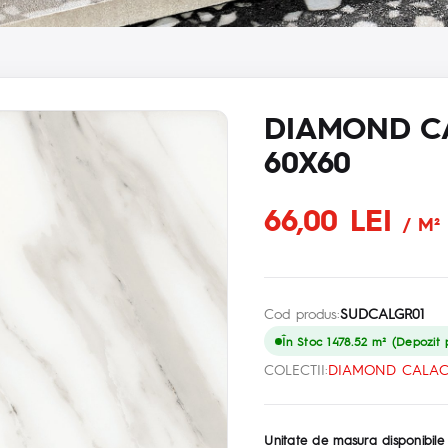
DIAMOND C
60X60
66,00 LEI
/ M²
Cod produs:
SUDCALGR01
În Stoc 1478.52 m² (Depozit p
COLECTII:
DIAMOND CALAC
Unitate de masura disponibile