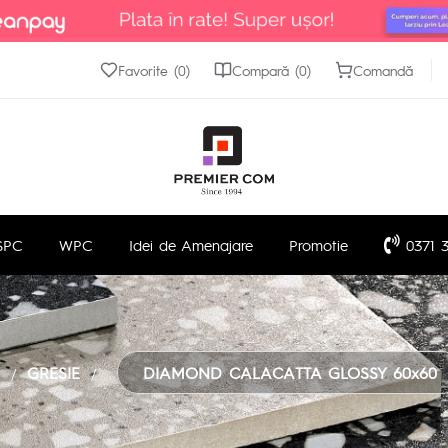
Favorite (0)
Compară (0)
Comandă
SPC
WPC
Idei de Amenajare
Promotie
0371 3
GRESIE
DIAMOND CALACATTA GLOSSY 60x60