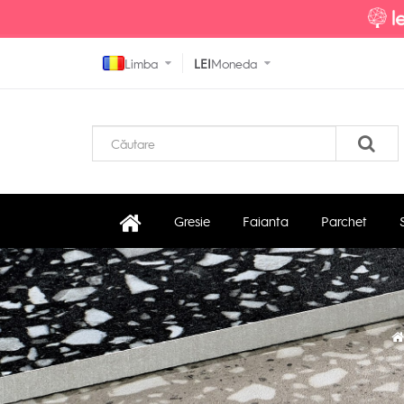
Limba
LEI
Moneda
Gresie
Faianta
Parchet