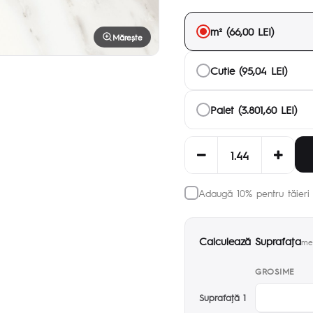
m² (66,00 LEI)
Mărește
Cutie (95,04 LEI)
Palet (3.801,60 LEI)
Adaugă 10% pentru tăieri 
Calculează Suprafaţa
met
GROSIME
Suprafaţă 1