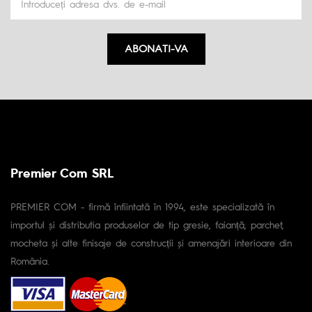
ABONATI-VA
Premier Com SRL
PREMIER COM - firmă înfiintată în 1994, este specializată în
importul și distributia produselor de tip gresie, faianță, parchet,
mocheta și alte finisaje de construcții și amenajări interioare din
România.