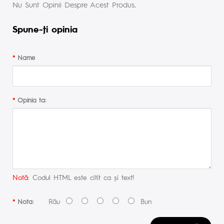
Nu Sunt Opinii Despre Acest Produs.
Spune-ţi opinia
Name
Opinia ta:
Notă:
Codul HTML este citit ca şi text!
Rău
Bun
Nota: