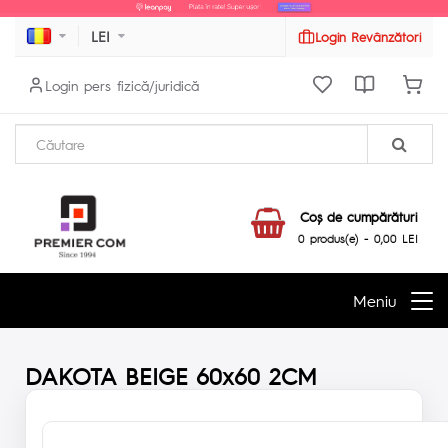
LEI
Login Revânzători
Login pers fizică/juridică
Coş de cumpărături
0 produs(e) - 0,00 LEI
Meniu
DAKOTA BEIGE 60x60 2CM