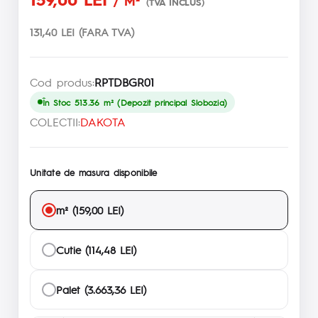
/ M²
(TVA INCLUS)
131,40 LEI (FARA TVA)
Cod produs:
RPTDBGR01
În Stoc 513.36 m² (Depozit principal Slobozia)
COLECTII:
DAKOTA
Unitate de masura disponibile
m² (159,00 LEI)
Cutie (114,48 LEI)
Palet (3.663,36 LEI)