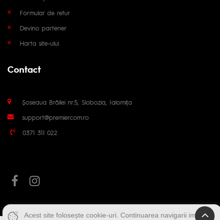
Formular de retur
Devino partener
Harta site-ului
Contact
Șoseaua Brăilei nr.5, Slobozia, Ialomița
support@premiercom.ro
0371 311 022
Acest site folosește cookie-uri. Continuarea navigarii implica