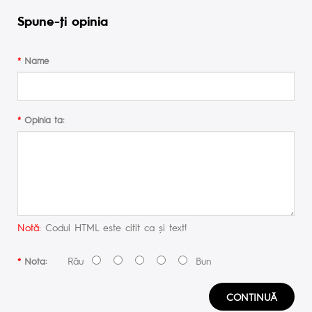
Spune-ţi opinia
Name
Opinia ta:
Notă:
Codul HTML este citit ca şi text!
Rău
Bun
Nota:
CONTINUĂ