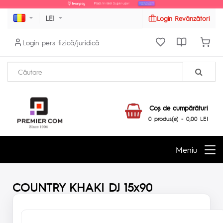
LEI
Login Revânzători
Login pers fizică/juridică
Coş de cumpărături
0 produs(e) - 0,00 LEI
Meniu
COUNTRY KHAKI DJ 15x90