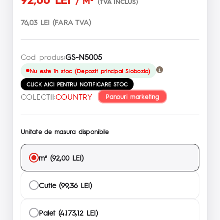
/ M²
(TVA INCLUS)
76,03 LEI (FARA TVA)
Cod produs:
GS-N5005
Nu este în stoc (Depozit principal Slobozia)
CLICK AICI PENTRU NOTIFICARE STOC
COLECTII:
COUNTRY
Panouri marketing
Unitate de masura disponibile
m² (92,00 LEI)
Cutie (99,36 LEI)
Palet (4.173,12 LEI)