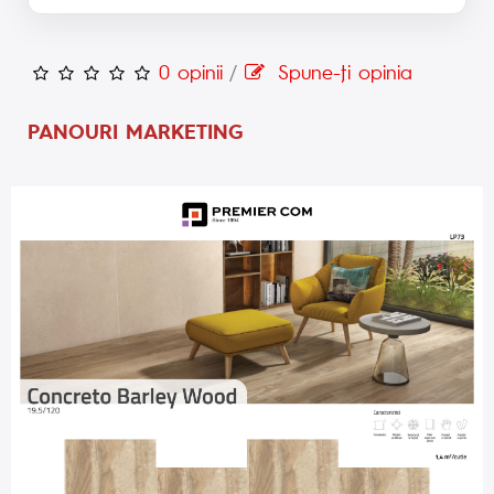
0 opinii
/
Spune-ţi opinia
PANOURI MARKETING