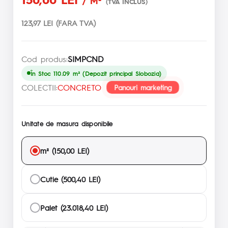
/ M²
(TVA INCLUS)
123,97 LEI (FARA TVA)
Cod produs:
SIMPCND
În Stoc 110.09 m² (Depozit principal Slobozia)
COLECTII:
CONCRETO
Panouri marketing
Unitate de masura disponibile
m² (150,00 LEI)
Cutie (500,40 LEI)
Palet (23.018,40 LEI)