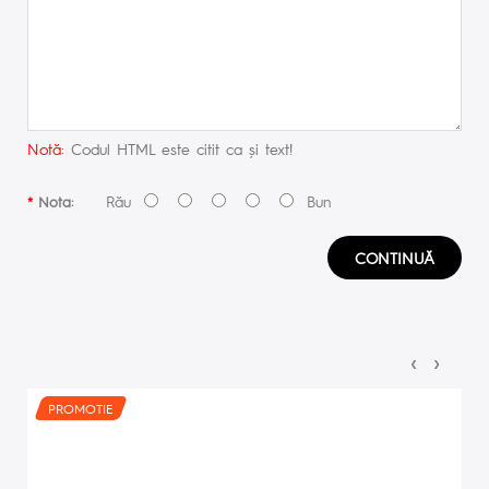
Notă:
Codul HTML este citit ca şi text!
Rău
Bun
Nota:
CONTINUĂ
‹
›
PROMOTIE