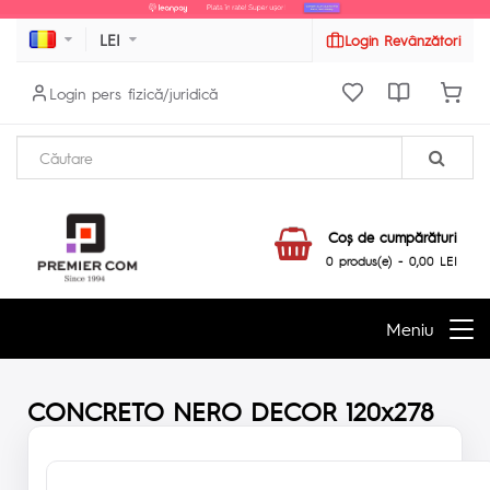
LEI
Login Revânzători
Login pers fizică/juridică
Coş de cumpărături
0 produs(e) - 0,00 LEI
Meniu
CONCRETO NERO DECOR 120x278