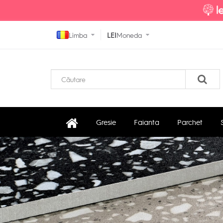
Limba
LEI
Moneda
Gresie
Faianta
Parchet