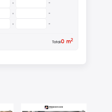
×
=
×
=
×
=
2
0
m
Total: