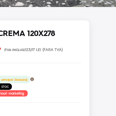
REMA 120X278
²
123,97 LEI (FARA TVA)
(TVA INCLUS)
 principal Slobozia)
E STOC
nouri marketing