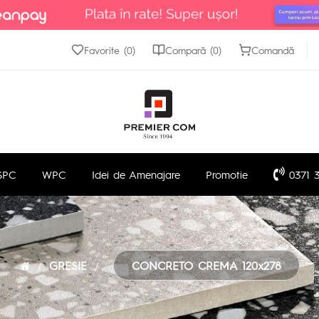
Favorite (0)
Compară (0)
Comandă
SPC
WPC
Idei de Amenajare
Promotie
0371 3
GRESIE
CONCRETO CREMA 120x278