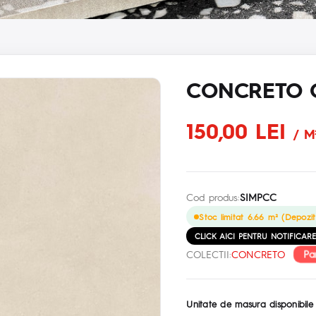
CONCRETO C
150,00 LEI
/ M
Cod produs:
SIMPCC
Stoc limitat 6.66 m² (Depozit
CLICK AICI PENTRU NOTIFICAR
Pa
COLECTII:
CONCRETO
Unitate de masura disponibile