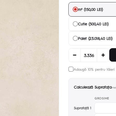
m² (150,00 LEI)
Cutie (500,40 LEI)
Palet (23.018,40 LEI)
Adaugă 10% pentru tăieri 
Calculează Suprafaţa
met
GROSIME
Suprafaţă 1