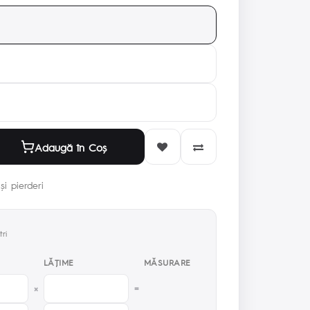
Adaugă în Coş
și pierderi
ri
LĂŢIME
MĂSURARE
×
=