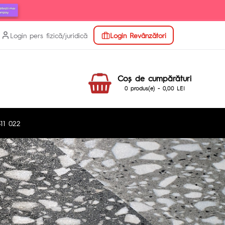
Login pers fizică/juridică
Login Revânzători
Coş de cumpărături
0 produs(e) - 0,00 LEI
11 022