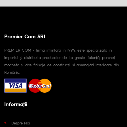
Premier Com SRL
PREMIER COM - firmă înfiintată în 1994, este specializată în
importul și distributia produselor de tip gresie, faianță, parchet,
mocheta și alte finisaje de construcții și amenajări interioare din
România.
Informaţii
Despre Noi