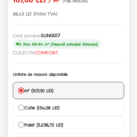
/ M²
(TVA INCLUS)
88,43 LEI (FARA TVA)
Cod produs:
SUN0017
În Stoc 861.84 m² (Depozit principal Slobozia)
COLECTII:
COMFORT
Unitate de masura disponibile
m² (107,00 LEI)
Cutie (154,08 LEI)
Palet (5.238,72 LEI)