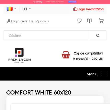
LEI
Login Revânzători
Login pers fizică/juridică
Coş de cumpărături
0 produs(e) - 0,00 LEI
Meniu
COMFORT WHITE 60x120