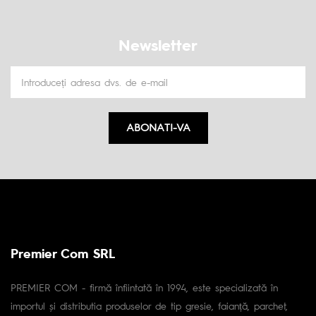
Newsletter
ABONATI-VA
Premier Com SRL
PREMIER COM - firmă înfiintată în 1994, este specializată în
importul și distributia produselor de tip gresie, faianță, parchet,