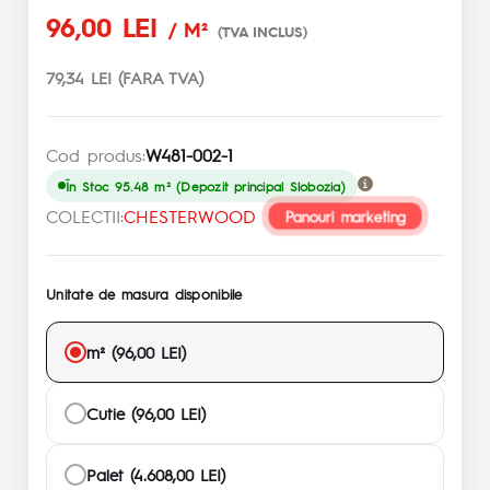
96,00 LEI
/ M²
(TVA INCLUS)
79,34 LEI (FARA TVA)
Cod produs:
W481-002-1
În Stoc 95.48 m² (Depozit principal Slobozia)
COLECTII:
CHESTERWOOD
Panouri marketing
Unitate de masura disponibile
m² (96,00 LEI)
Cutie (96,00 LEI)
Palet (4.608,00 LEI)