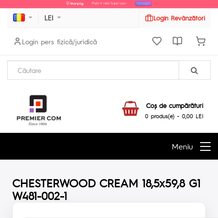
LEI
Login Revânzători
Login pers fizică/juridică
Coş de cumpărături
0 produs(e) - 0,00 LEI
Meniu
CHESTERWOOD CREAM 18,5x59,8 G1
W481-002-1