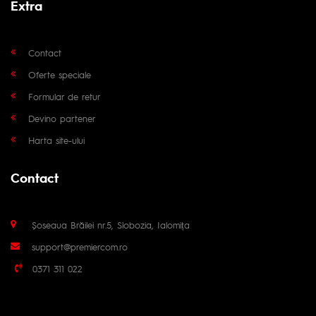
Extra
Contact
Oferte speciale
Formular de retur
Devino partener
Harta site-ului
Contact
Șoseaua Brăilei nr.5, Slobozia, Ialomița
support@premiercom.ro
0371 311 022