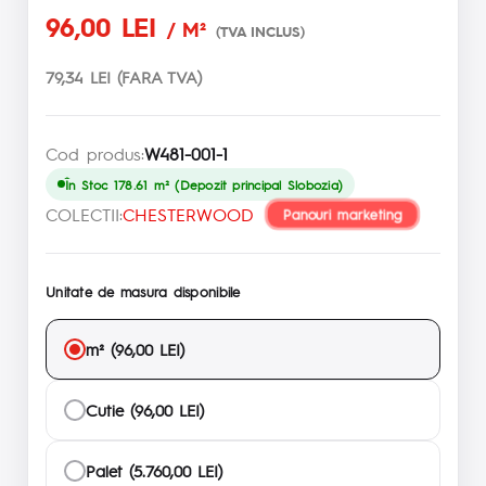
96,00 LEI
/ M²
(TVA INCLUS)
79,34 LEI (FARA TVA)
Cod produs:
W481-001-1
În Stoc 178.61 m² (Depozit principal Slobozia)
COLECTII:
CHESTERWOOD
Panouri marketing
Unitate de masura disponibile
m² (96,00 LEI)
Cutie (96,00 LEI)
Palet (5.760,00 LEI)