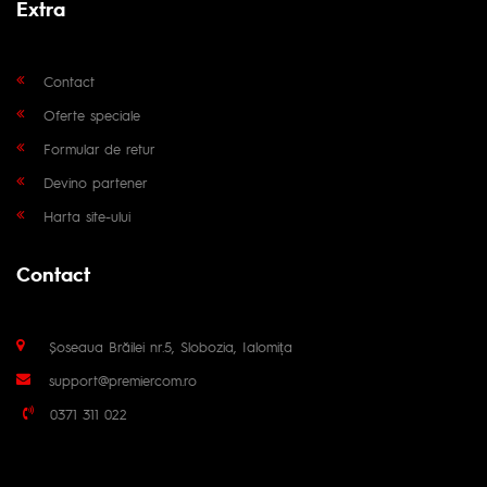
Extra
Contact
Oferte speciale
Formular de retur
Devino partener
Harta site-ului
Contact
Șoseaua Brăilei nr.5, Slobozia, Ialomița
support@premiercom.ro
0371 311 022