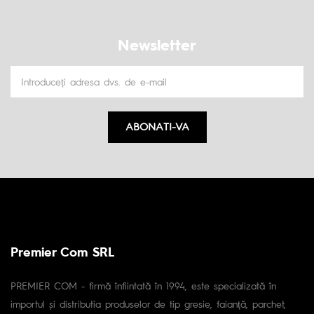
Newsletter
ABONATI-VA
Premier Com SRL
PREMIER COM - firmă înfiintată în 1994, este specializată în
importul și distributia produselor de tip gresie, faianță, parchet,