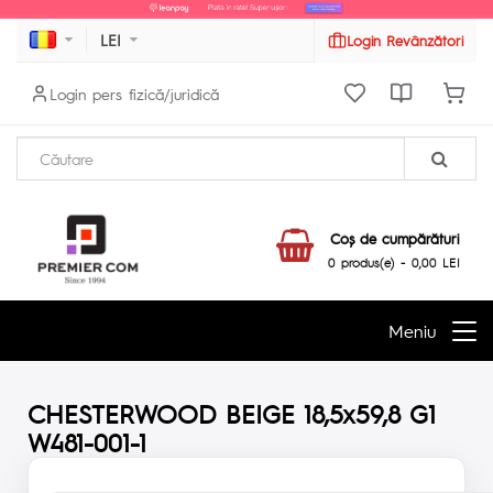
LEI
Login Revânzători
Login pers fizică/juridică
Coş de cumpărături
0 produs(e) - 0,00 LEI
Meniu
CHESTERWOOD BEIGE 18,5x59,8 G1
W481-001-1