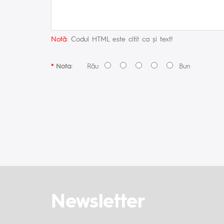
Notă:
Codul HTML este citit ca şi text!
Rău
Bun
Nota:
Newsletter