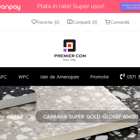
Favorite (0)
Compară (0)
Comandă
SPC
WPC
Idei de Amenajare
Promotie
0371 3
GRESIE
CARRARA SUPER GOLD GLOSSY 60x120