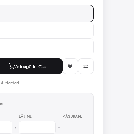
Adaugă în Coş
și pierderi
ri
LĂŢIME
MĂSURARE
×
=