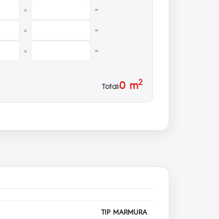
×
=
×
=
×
=
2
0
m
Total:
TIP MARMURA