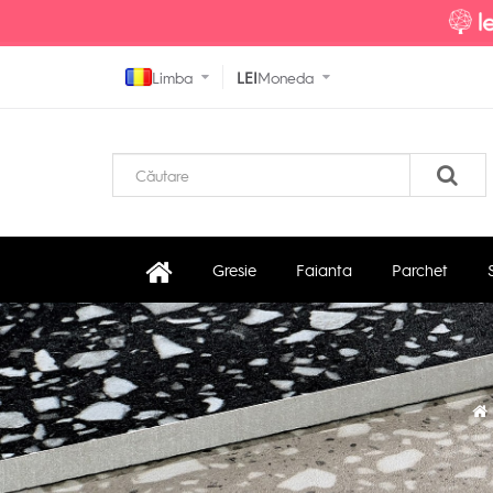
Limba
LEI
Moneda
Gresie
Faianta
Parchet