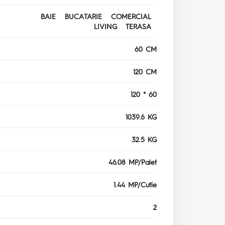
BAIE BUCATARIE COMERCIAL
LIVING TERASA
60 CM
120 CM
120 * 60
1039.6 KG
32.5 KG
46.08 MP/Palet
1.44 MP/Cutie
2