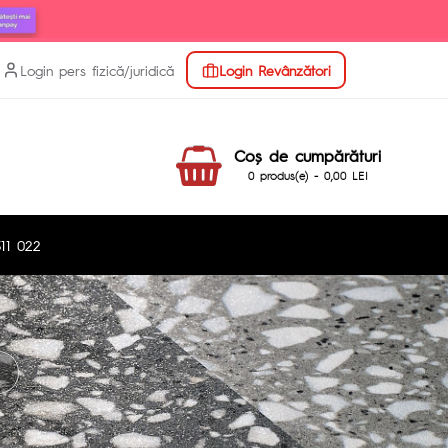
Login pers fizică/juridică
Login Revânzători
Coş de cumpărături
0 produs(e) - 0,00 LEI
11 022