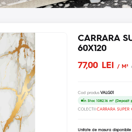
CARRARA S
60X120
77,00 LEI
/ M²
Cod produs:
VALG01
În Stoc 1082.16 m² (Depozit p
COLECTII:
CARRARA SUPER
Unitate de masura disponibile