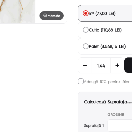
m² (77,00 LEI)
Mărește
Cutie (110,88 LEI)
Palet (3.548,16 LEI)
Adaugă 10% pentru tăieri 
Calculează Suprafaţa
met
GROSIME
Suprafaţă 1