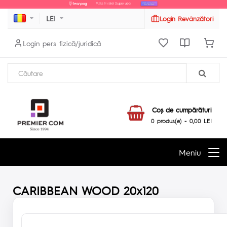
LEI
Login Revânzători
Login pers fizică/juridică
Coş de cumpărături
0 produs(e) - 0,00 LEI
Meniu
CARIBBEAN WOOD 20x120