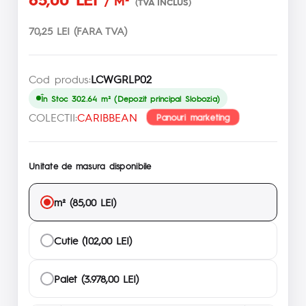
/ M²
(TVA INCLUS)
70,25 LEI (FARA TVA)
Cod produs:
LCWGRLP02
În Stoc 302.64 m² (Depozit principal Slobozia)
COLECTII:
CARIBBEAN
Panouri marketing
Unitate de masura disponibile
m² (85,00 LEI)
Cutie (102,00 LEI)
Palet (3.978,00 LEI)