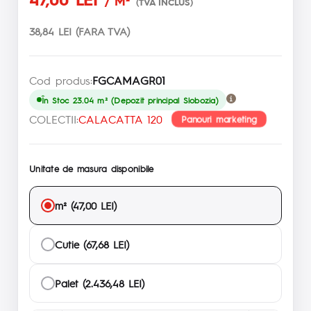
/ M²
(TVA INCLUS)
38,84 LEI (FARA TVA)
Cod produs:
FGCAMAGR01
În Stoc 23.04 m² (Depozit principal Slobozia)
COLECTII:
CALACATTA 120
Panouri marketing
Unitate de masura disponibile
m² (47,00 LEI)
Cutie (67,68 LEI)
Palet (2.436,48 LEI)