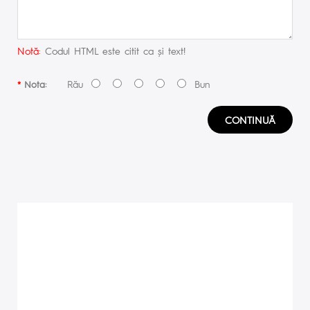
Notă:
Codul HTML este citit ca şi text!
Rău
Bun
Nota:
CONTINUĂ