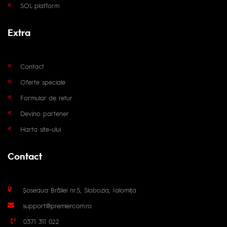
SOL platform
Extra
Contact
Oferte speciale
Formular de retur
Devino partener
Harta site-ului
Contact
Șoseaua Brăilei nr.5, Slobozia, Ialomița
support@premiercom.ro
0371 311 022