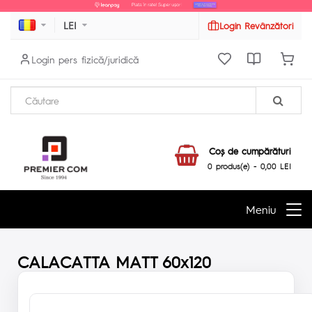
LEI
Login Revânzători
Login pers fizică/juridică
Coş de cumpărături
0 produs(e) - 0,00 LEI
Meniu
CALACATTA MATT 60x120