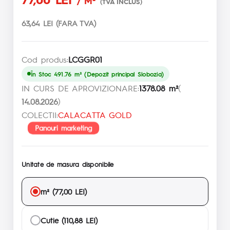
/ M²
(TVA INCLUS)
63,64 LEI (FARA TVA)
Cod produs:
LCGGR01
În Stoc 491.76 m² (Depozit principal Slobozia)
IN CURS DE APROVIZIONARE:
1378.08 m²
(
14.08.2026
)
COLECTII:
CALACATTA GOLD
Panouri marketing
Unitate de masura disponibile
m² (77,00 LEI)
Cutie (110,88 LEI)