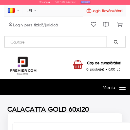
LEI
Login Revânzători
Login pers fizică/juridică
Coş de cumpărături
0 produs(e) - 0,00 LEI
Meniu
CALACATTA GOLD 60x120