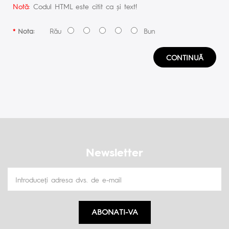
Notă:
Codul HTML este citit ca şi text!
Rău
Bun
Nota:
CONTINUĂ
Newsletter
ABONATI-VA