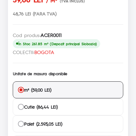
/ M²
(TVA INCLUS)
48,76 LEI (FARA TVA)
Cod produs:
ACER0011
În Stoc 261.85 m² (Depozit principal Slobozia)
COLECTII:
BOGOTA
Unitate de masura disponibile
m² (59,00 LEI)
Cutie (86,44 LEI)
Palet (2.593,05 LEI)