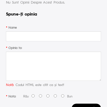
Nu Sunt Opinii Despre Acest Produs.
Spune-ţi opinia
Name
Opinia ta:
Notă:
Codul HTML este citit ca şi text!
Rău
Bun
Nota: