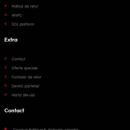
Politica de retur
ANPC
SOL platform
Extra
Contact
Oferte speciale
Formular de retur
Devino partener
Harta site-ului
Contact
Șoseaua Brăilei nr.5, Slobozia, Ialomița