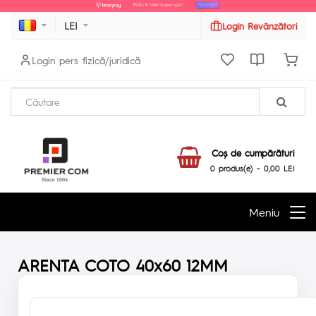
LEI
Login Revânzători
Login pers fizică/juridică
Coş de cumpărături
0 produs(e) - 0,00 LEI
Meniu
ARENTA COTO 40x60 12MM