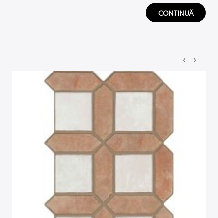
CONTINUĂ
‹
›