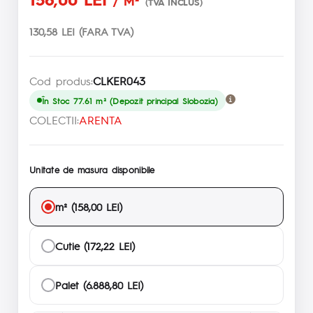
/ M²
(TVA INCLUS)
130,58 LEI (FARA TVA)
Cod produs:
CLKER043
În Stoc 77.61 m² (Depozit principal Slobozia)
COLECTII:
ARENTA
Unitate de masura disponibile
m² (158,00 LEI)
Cutie (172,22 LEI)
Palet (6.888,80 LEI)