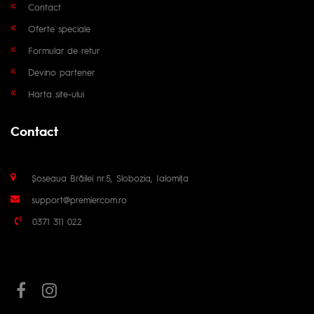
Contact
Oferte speciale
Formular de retur
Devino partener
Harta site-ului
Contact
Șoseaua Brăilei nr.5, Slobozia, Ialomița
support@premiercom.ro
0371 311 022