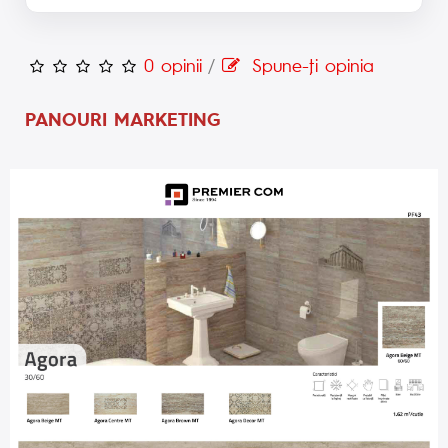
0 opinii
/
Spune-ţi opinia
PANOURI MARKETING