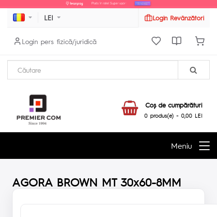
LEI
Login Revânzători
Login pers fizică/juridică
Coş de cumpărături
0 produs(e) - 0,00 LEI
Meniu
AGORA BROWN MT 30x60-8MM