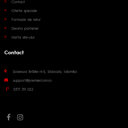
Contact
Oferte speciale
Formular de retur
Devino partener
Harta site-ului
Contact
Șoseaua Brăilei nr.5, Slobozia, Ialomița
support@premiercom.ro
0371 311 022