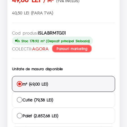
/ M²
(TVA INCLUS)
40,50 LEI (FARA TVA)
Cod produs:
ISLABRMTG01
În Stoc 178.92 m² (Depozit principal Slobozia)
COLECTII:
AGORA
Panouri marketing
Unitate de masura disponibile
m² (49,00 LEI)
Cutie (79,38 LEI)
Palet (2.857,68 LEI)