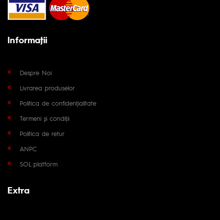
Informaţii
Despre Noi
Livrarea produselor
Politica de confidențialitate
Termeni și condiții
Politica de retur
ANPC
SOL platform
Extra