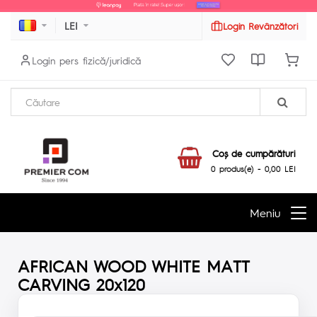
LEI
Login Revânzători
Login pers fizică/juridică
Coş de cumpărături
0 produs(e) - 0,00 LEI
Meniu
AFRICAN WOOD WHITE MATT
CARVING 20x120