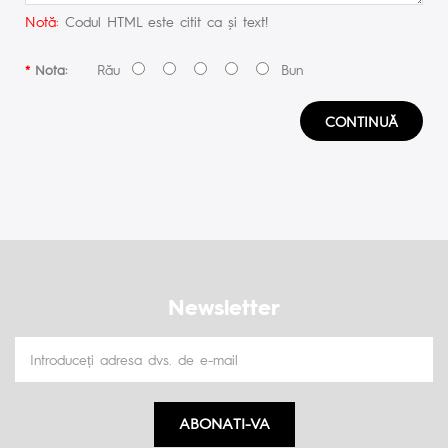
Notă:
Codul HTML este citit ca şi text!
Rău
Bun
Nota:
CONTINUĂ
Newsletter
ABONATI-VA