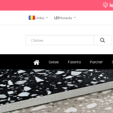
Limba
LEI
Moneda
Gresie
Faianta
Parchet