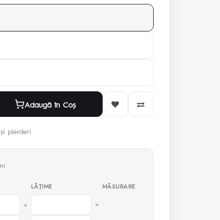
Adaugă în Coş
și pierderi
ri
LĂŢIME
MĂSURARE
×
=