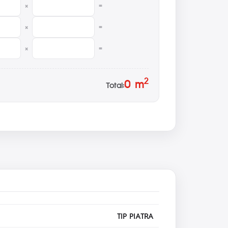
×
=
×
=
×
=
2
0
m
Total:
TIP PIATRA