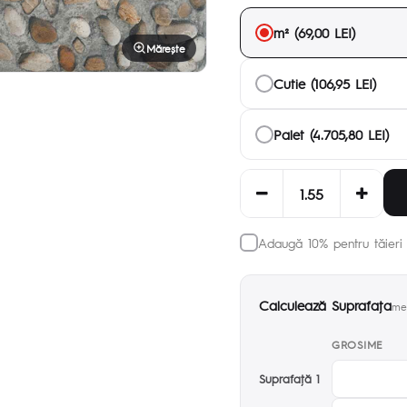
m² (69,00 LEI)
Mărește
Cutie (106,95 LEI)
Palet (4.705,80 LEI)
Adaugă 10% pentru tăieri 
Calculează Suprafaţa
met
GROSIME
Suprafaţă 1