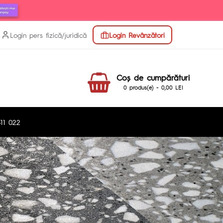
Login pers fizică/juridică
Login Revânzători
Coş de cumpărături
0 produs(e) - 0,00 LEI
11 022