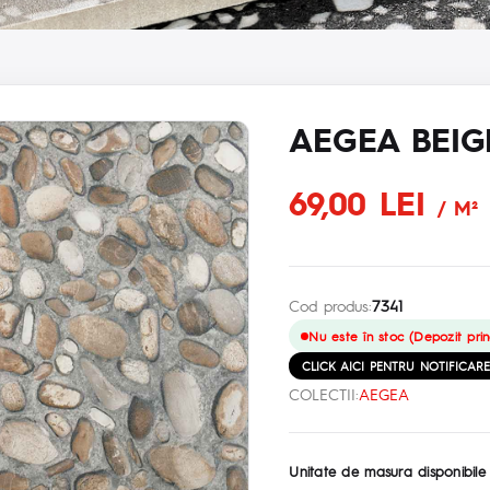
AEGEA BEIGE
69,00 LEI
/ M²
Cod produs:
7341
Nu este în stoc (Depozit prin
CLICK AICI PENTRU NOTIFICAR
COLECTII:
AEGEA
Unitate de masura disponibile