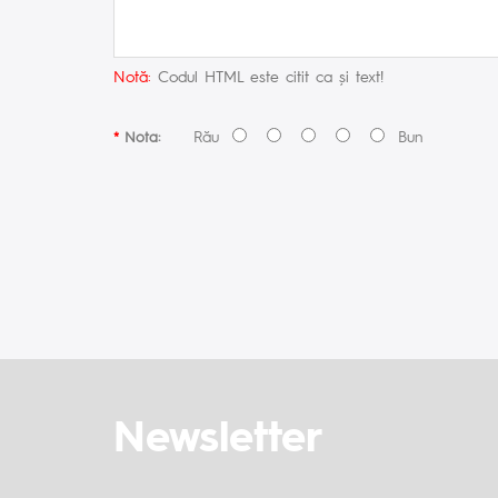
Notă:
Codul HTML este citit ca şi text!
Rău
Bun
Nota:
Newsletter