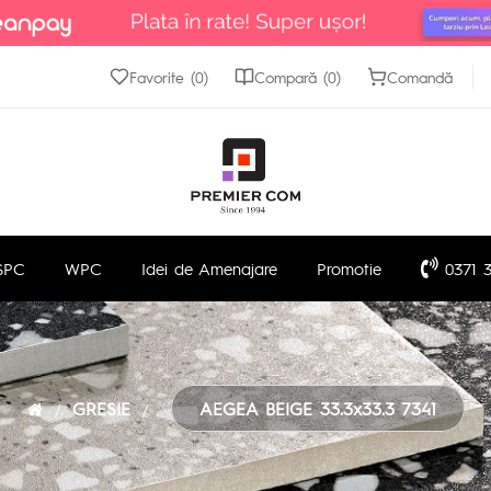
Favorite (0)
Compară (0)
Comandă
SPC
WPC
Idei de Amenajare
Promotie
0371 3
GRESIE
AEGEA BEIGE 33.3x33.3 7341