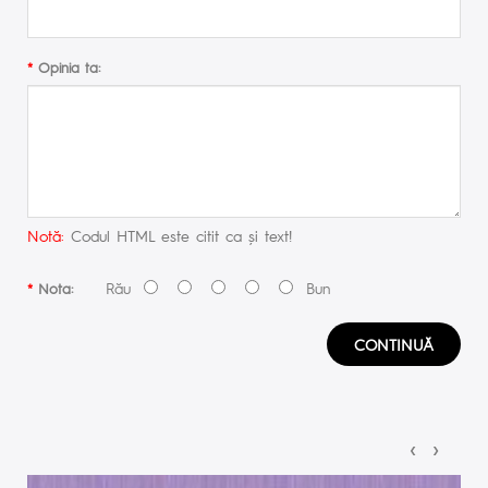
Opinia ta:
Notă:
Codul HTML este citit ca şi text!
Rău
Bun
Nota:
CONTINUĂ
‹
›