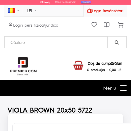
LEI
Login Revânzători
Login pers fizică/juridică
Coş de cumpărături
0 produs(e) - 0,00 LEI
Meniu
VIOLA BROWN 20x50 5722