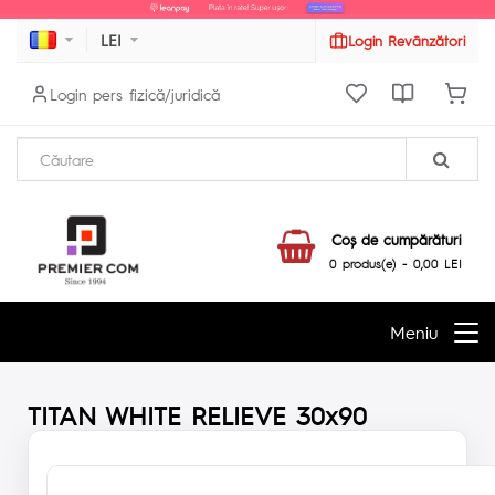
LEI
Login Revânzători
Login pers fizică/juridică
Coş de cumpărături
0 produs(e) - 0,00 LEI
Meniu
TITAN WHITE RELIEVE 30x90