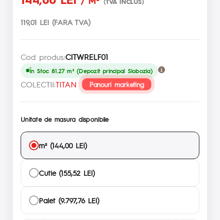
/ M²
(TVA INCLUS)
119,01 LEI (FARA TVA)
Cod produs:
CITWRELF01
În Stoc 81.27 m² (Depozit principal Slobozia)
COLECTII:
TITAN
Panouri marketing
Unitate de masura disponibile
m² (144,00 LEI)
Cutie (155,52 LEI)
Palet (9.797,76 LEI)