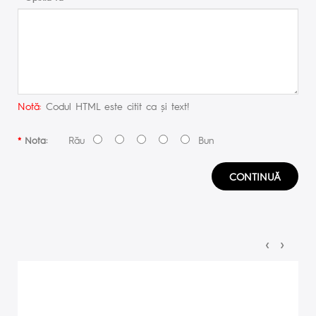
Notă:
Codul HTML este citit ca şi text!
Rău
Bun
Nota:
CONTINUĂ
‹
›