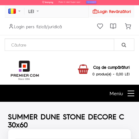
LEI
Login Revânzători
Login pers fizică/juridică
Coş de cumpărături
0 produs(e) - 0,00 LEI
Meniu
SUMMER DUNE STONE DECORE C
30x60