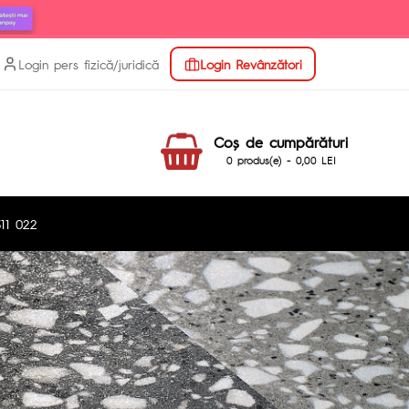
Login pers fizică/juridică
Login Revânzători
Coş de cumpărături
0 produs(e) - 0,00 LEI
11 022