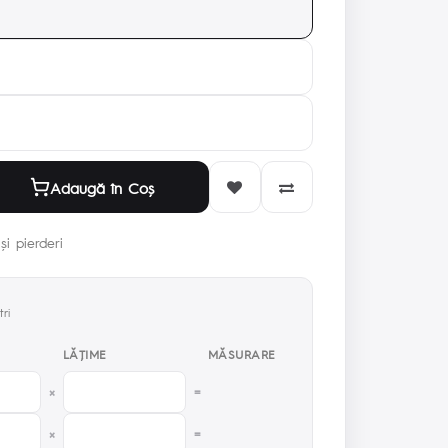
Adaugă în Coş
și pierderi
ri
LĂŢIME
MĂSURARE
×
=
×
=