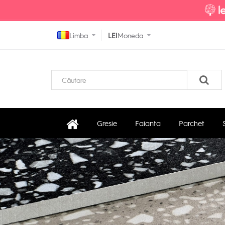
Limba
LEI
Moneda
Gresie
Faianta
Parchet