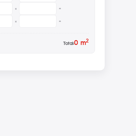
×
=
×
=
2
0
m
Total: