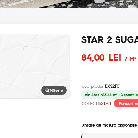
STAR 2 SUG
84,00 LEI
/ M²
Cod produs:
EXS2F01
Mărește
În Stoc 413.28 m² (Depozit pr
Panouri m
COLECTII:
STAR
Unitate de masura disponibile