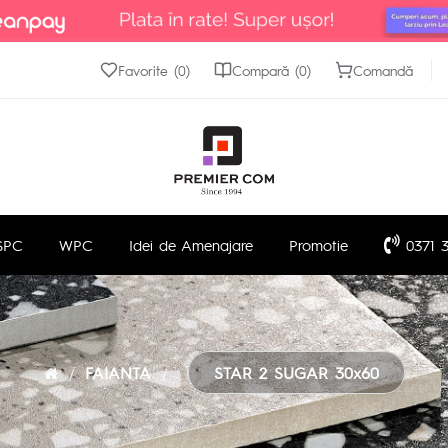
Favorite (0)
Compară (0)
Comandă
SPC
WPC
Idei de Amenajare
Promotie
0371 3
FAIANTA
STAR 2 SUGAR 30x60