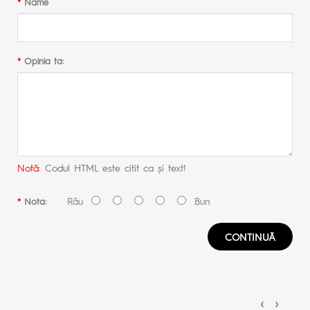
Name
Opinia ta:
Notă:
Codul HTML este citit ca şi text!
Rău
Bun
Nota:
CONTINUĂ
‹
›