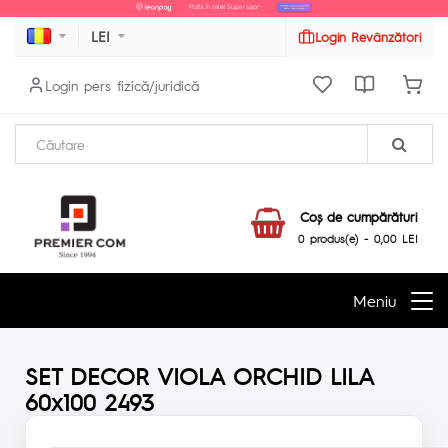
LEI
Login Revânzători
Login pers fizică/juridică
Coş de cumpărături
0 produs(e) - 0,00 LEI
Meniu
SET DECOR VIOLA ORCHID LILA
60x100 2493