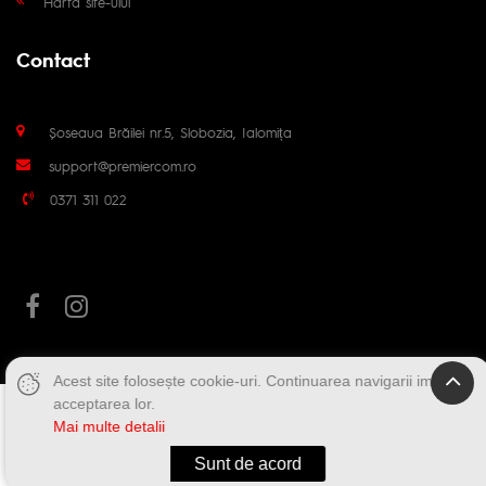
Harta site-ului
Contact
Șoseaua Brăilei nr.5, Slobozia, Ialomița
support@premiercom.ro
0371 311 022
Acest site folosește cookie-uri. Continuarea navigarii implica
acceptarea lor.
Mai multe detalii
Sunt de acord