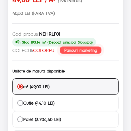
/ M²
(TVA INCLUS)
40,50 LEI (FARA TVA)
Cod produs:
NEHRLF01
În Stoc 193.14 m² (Depozit principal Slobozia)
COLECTII:
COLORFUL
Panouri marketing
Unitate de masura disponibile
m² (49,00 LEI)
Cutie (44,10 LEI)
Palet (3.704,40 LEI)