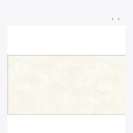
‹
›
PROMOTIE