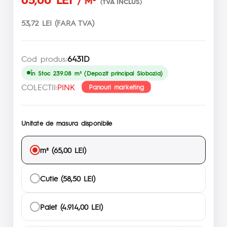
/ M²
(TVA INCLUS)
53,72 LEI (FARA TVA)
Cod produs:
6431D
În Stoc 239.08 m² (Depozit principal Slobozia)
COLECTII:
PINK
Panouri marketing
Unitate de masura disponibile
m² (65,00 LEI)
Cutie (58,50 LEI)
Palet (4.914,00 LEI)