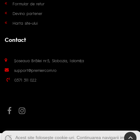
Formular de retur
Devino partener
Harta site-ului
Contact
Șoseaua Brăilei nr.5, Slobozia, Ialomița
support@premiercom.ro
0371 311 022
Acest site folosește cookie-uri. Continuarea navigarii implica