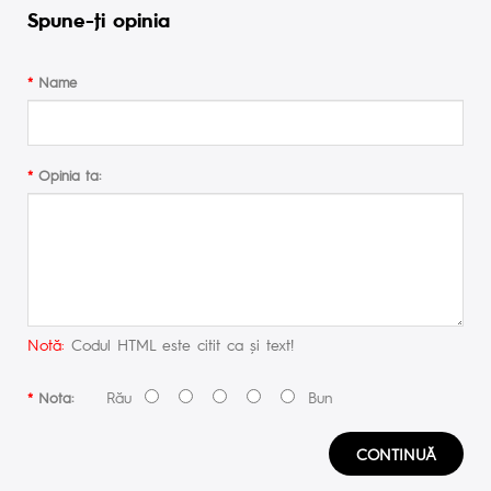
Spune-ţi opinia
Name
Opinia ta:
Notă:
Codul HTML este citit ca şi text!
Rău
Bun
Nota:
CONTINUĂ