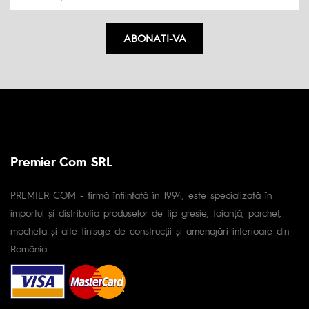
ABONATI-VA
Premier Com SRL
PREMIER COM - firmă înfiintată în 1994, este specializată în
importul și distributia produselor de tip gresie, faianță, parchet,
mocheta și alte finisaje de construcții și amenajări interioare din
România.