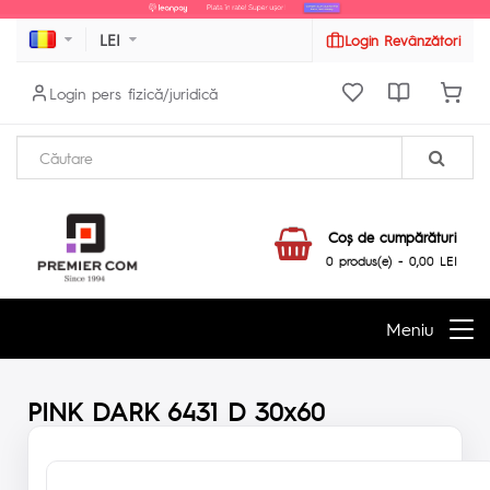
LEI
Login Revânzători
Login pers fizică/juridică
Coş de cumpărături
0 produs(e) - 0,00 LEI
Meniu
PINK DARK 6431 D 30x60