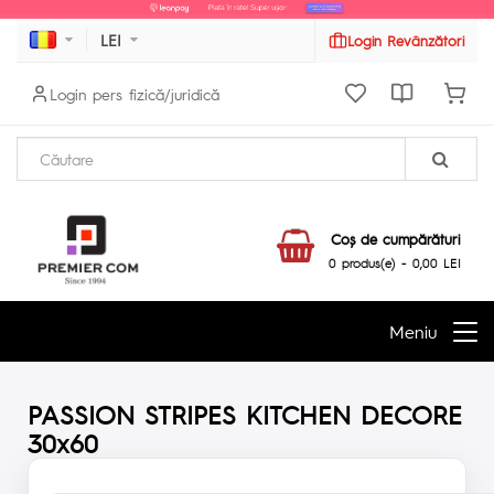
LEI
Login Revânzători
Login pers fizică/juridică
Coş de cumpărături
0 produs(e) - 0,00 LEI
Meniu
PASSION STRIPES KITCHEN DECORE
30x60