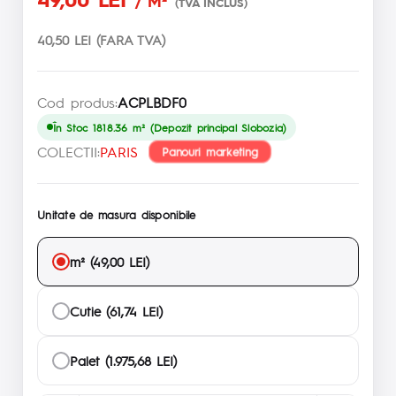
/ M²
(TVA INCLUS)
40,50 LEI (FARA TVA)
Cod produs:
ACPLBDF0
În Stoc 1818.36 m² (Depozit principal Slobozia)
COLECTII:
PARIS
Panouri marketing
Unitate de masura disponibile
m² (49,00 LEI)
Cutie (61,74 LEI)
Palet (1.975,68 LEI)