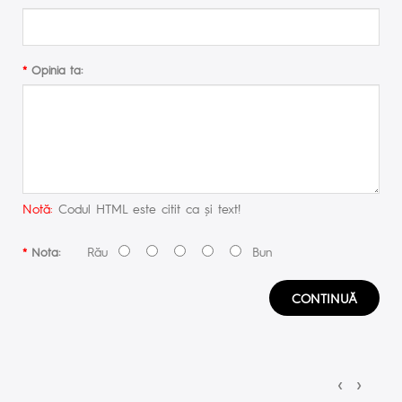
Opinia ta:
Notă:
Codul HTML este citit ca şi text!
Rău
Bun
Nota:
CONTINUĂ
‹
›