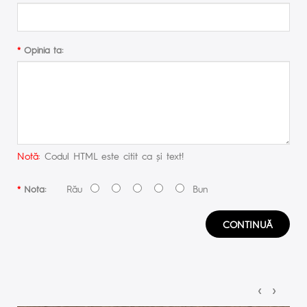
Opinia ta:
Notă:
Codul HTML este citit ca şi text!
Rău
Bun
Nota:
CONTINUĂ
‹
›