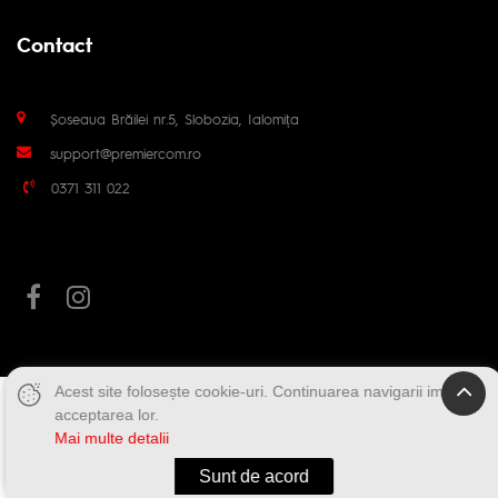
Contact
Șoseaua Brăilei nr.5, Slobozia, Ialomița
support@premiercom.ro
0371 311 022
Acest site folosește cookie-uri. Continuarea navigarii implica
acceptarea lor.
Mai multe detalii
Sunt de acord