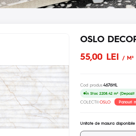
OSLO DECOR
55,00 LEI
/ M²
Cod produs:
4676HL
În Stoc 2208.42 m² (Depozit p
Panouri 
COLECTII:
OSLO
Unitate de masura disponibile