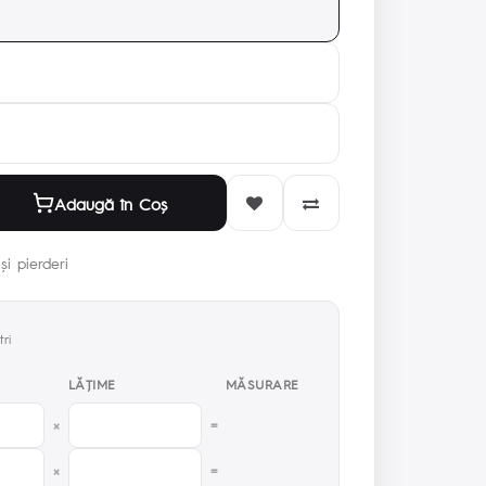
Adaugă în Coş
și pierderi
ri
LĂŢIME
MĂSURARE
×
=
×
=