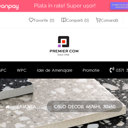
Favorite (0)
Compară (0)
Comandă
SPC
WPC
Idei de Amenajare
Promotie
0371 3
FAIANTA
OSLO DECOR 4676HL 30x60