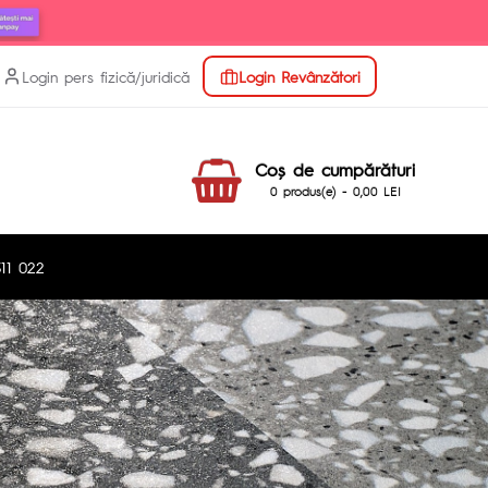
Login pers fizică/juridică
Login Revânzători
Coş de cumpărături
0 produs(e) - 0,00 LEI
11 022