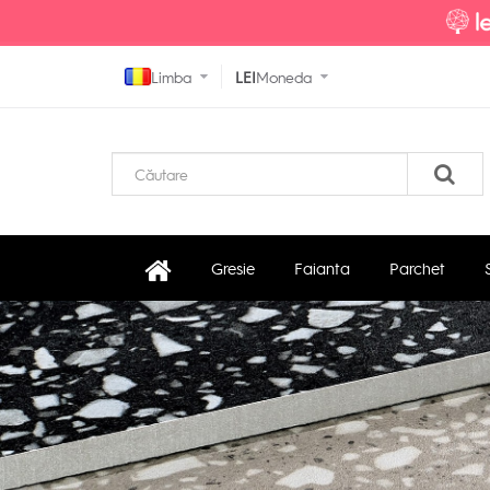
Limba
LEI
Moneda
Gresie
Faianta
Parchet