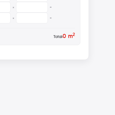
×
=
×
=
2
0
m
Total: