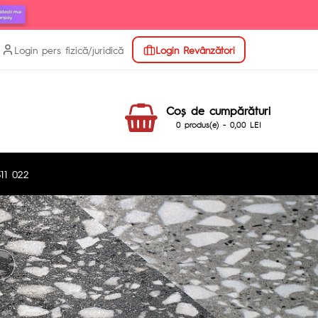
Login pers fizică/juridică
Login Revânzători
Coş de cumpărături
0 produs(e) - 0,00 LEI
11 022