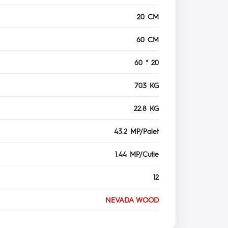
20 CM
60 CM
60 * 20
703 KG
22.8 KG
43.2 MP/Palet
1.44 MP/Cutie
12
NEVADA WOOD