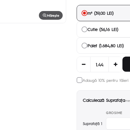
m² (39,00 LEI)
Mărește
Cutie (56,16 LEI)
Palet (1.684,80 LEI)
Adaugă 10% pentru tăieri 
Calculează Suprafaţa
met
GROSIME
Suprafaţă 1