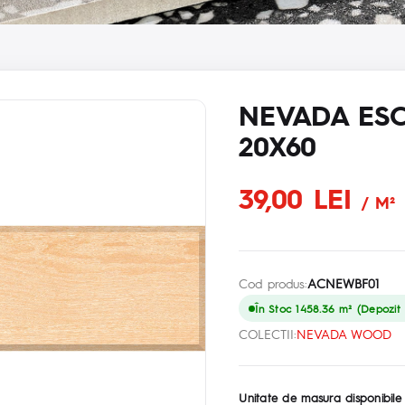
NEVADA ES
20X60
39,00 LEI
/ M²
Cod produs:
ACNEWBF01
În Stoc 1458.36 m² (Depozit p
COLECTII:
NEVADA WOOD
Unitate de masura disponibile