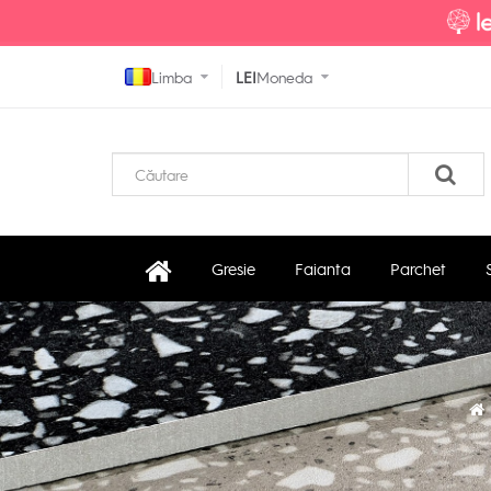
Limba
LEI
Moneda
Gresie
Faianta
Parchet