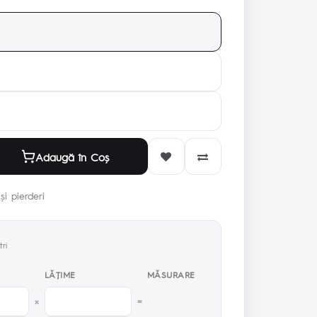
Adaugă în Coş
și pierderi
ri
LĂŢIME
MĂSURARE
×
=