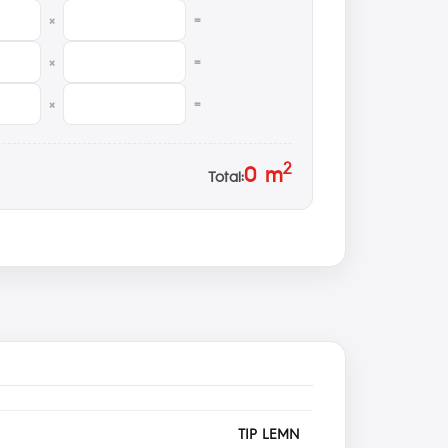
×
=
×
=
×
=
2
0
m
Total:
TIP LEMN