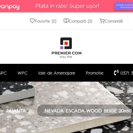
Favorite (0)
Compară (0)
Comandă
SPC
WPC
Idei de Amenajare
Promotie
0371 3
FAIANTA
NEVADA ESCADA WOOD BEIGE 20x60