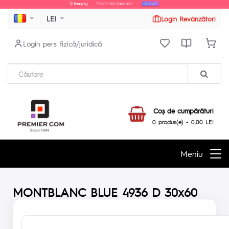
LEI
Login Revânzători
Login pers fizică/juridică
Coş de cumpărături
0 produs(e) - 0,00 LEI
Meniu
MONTBLANC BLUE 4936 D 30x60