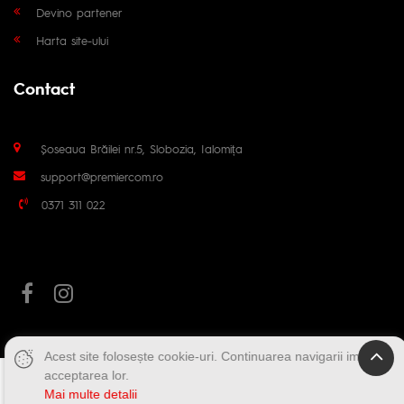
Devino partener
Harta site-ului
Contact
Șoseaua Brăilei nr.5, Slobozia, Ialomița
support@premiercom.ro
0371 311 022
Acest site folosește cookie-uri. Continuarea navigarii implica
acceptarea lor.
Mai multe detalii