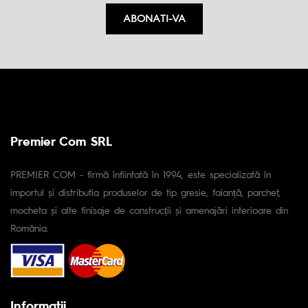
ABONATI-VA
Premier Com SRL
PREMIER COM - firmă înfiintată în 1994, este specializată în
importul și distributia produselor de tip gresie, faianță, parchet,
mocheta și alte finisaje de construcții și amenajări interioare din
România.
Informaţii