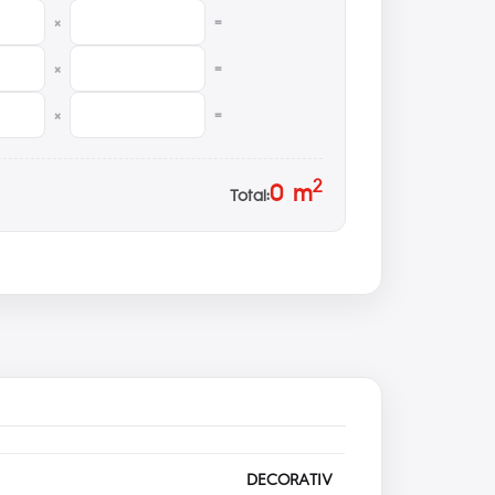
×
=
×
=
×
=
2
0
m
Total:
DECORATIV