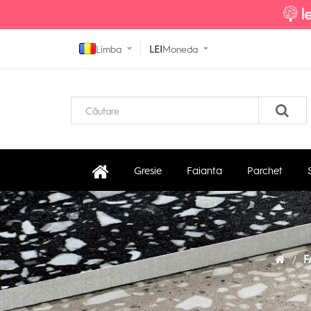
Limba
LEI
Moneda
Gresie
Faianta
Parchet
F