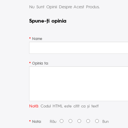
Nu Sunt Opinii Despre Acest Produs.
Spune-ţi opinia
Name
Opinia ta:
Notă:
Codul HTML este citit ca şi text!
Rău
Bun
Nota: