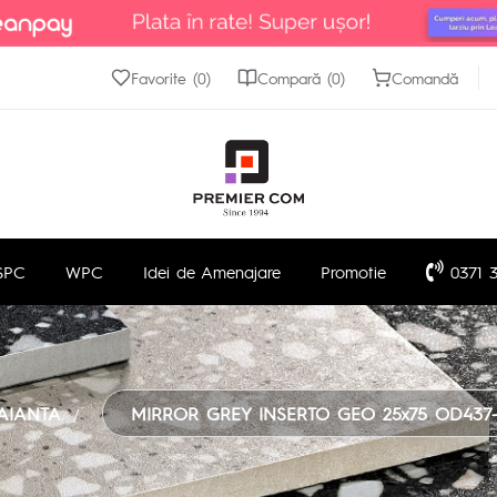
Favorite (0)
Compară (0)
Comandă
SPC
WPC
Idei de Amenajare
Promotie
0371 3
AIANTA
MIRROR GREY INSERTO GEO 25x75 OD437-