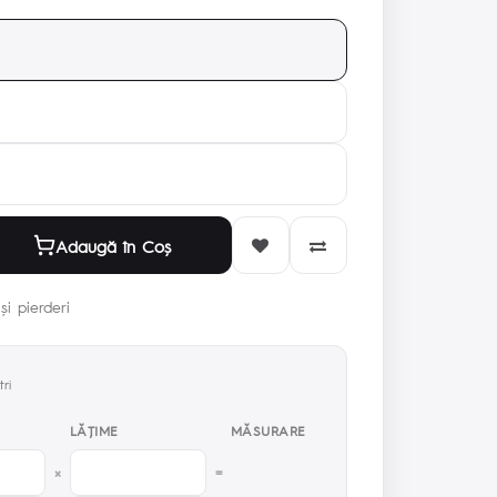
Adaugă în Coş
și pierderi
ri
LĂŢIME
MĂSURARE
×
=