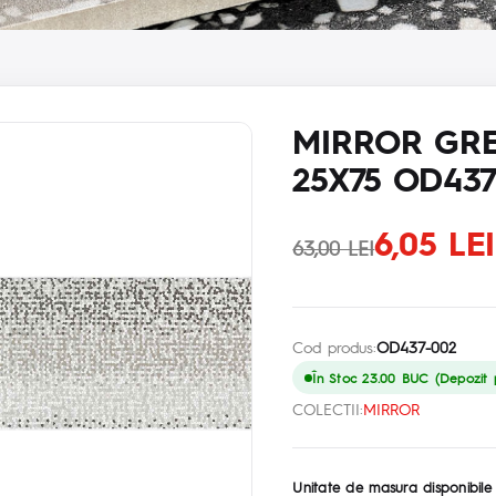
MIRROR GRE
25X75 OD437
6,05 LE
63,00 LEI
Cod produs:
OD437-002
În Stoc 23.00 BUC (Depozit p
COLECTII:
MIRROR
Unitate de masura disponibile