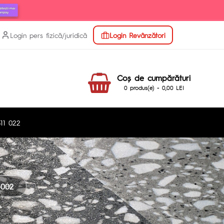
Login pers fizică/juridică
Login Revânzători
Coş de cumpărături
0 produs(e) - 0,00 LEI
11 022
002