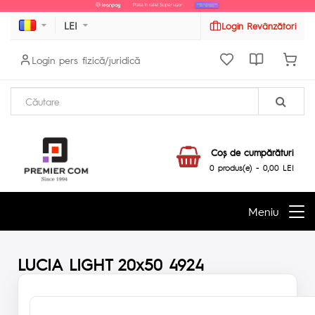
LEI
Login Revânzători
Login pers fizică/juridică
Coş de cumpărături
0 produs(e) - 0,00 LEI
Meniu
LUCIA LIGHT 20x50 4924