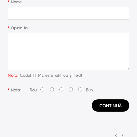
Name
Opinia ta:
Notă:
Codul HTML este citit ca şi text!
Rău
Bun
Nota:
CONTINUĂ
‹
›