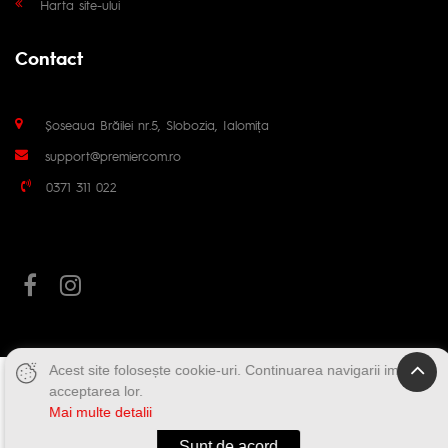
Harta site-ului
Contact
Șoseaua Brăilei nr.5, Slobozia, Ialomița
support@premiercom.ro
0371 311 022
Acest site folosește cookie-uri. Continuarea navigarii implica
acceptarea lor.
Mai multe detalii
Sunt de acord