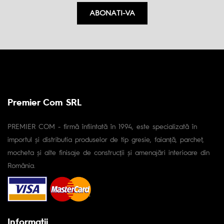
ABONATI-VA
Premier Com SRL
PREMIER COM - firmă înfiintată în 1994, este specializată în
importul și distributia produselor de tip gresie, faianță, parchet,
mocheta și alte finisaje de construcții și amenajări interioare din
România.
Informaţii