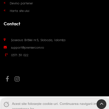
Devino partener
Harta site-ului
Contact
Șoseaua Brăilei nr.5, Slobozia, Ialomița
support@premiercom.ro
0371 311 022
Acest site folosește cookie-uri. Continuarea navigarii implica
acceptarea lor.