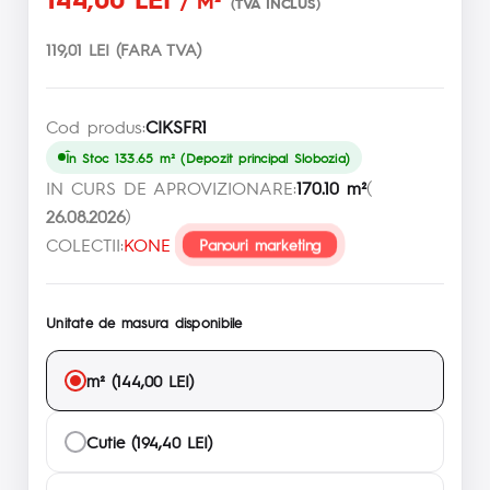
/ M²
(TVA INCLUS)
119,01 LEI (FARA TVA)
Cod produs:
CIKSFR1
În Stoc 133.65 m² (Depozit principal Slobozia)
IN CURS DE APROVIZIONARE:
170.10 m²
(
26.08.2026
)
COLECTII:
KONE
Panouri marketing
Unitate de masura disponibile
m² (144,00 LEI)
Cutie (194,40 LEI)