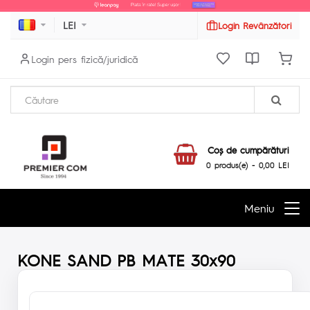
LEI
Login Revânzători
Login pers fizică/juridică
Coş de cumpărături
0 produs(e) - 0,00 LEI
Meniu
KONE SAND PB MATE 30x90