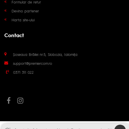
Formular de retur
Devino partener
Harta site-ului
Contact
Șoseaua Brăilei nr.5, Slobozia, Ialomița
support@premiercom.ro
0371 311 022