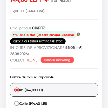
/ M²
(TVA INCLUS)
119,01 LEI (FARA TVA)
Cod produs:
CIKPFR1
Nu este în stoc (Depozit principal Slobozia)
CLICK AICI PENTRU NOTIFICARE STOC
IN CURS DE APROVIZIONARE:
85.05 m²
(
26.08.2026
)
COLECTII:
KONE
Panouri marketing
Unitate de masura disponibile
m² (144,00 LEI)
Cutie (194,40 LEI)