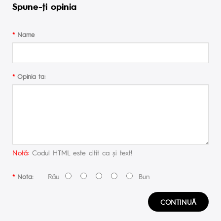
Spune-ţi opinia
Name
Opinia ta:
Notă:
Codul HTML este citit ca şi text!
Rău
Bun
Nota:
CONTINUĂ