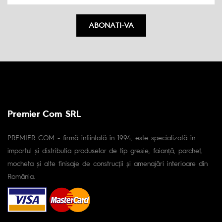
ABONATI-VA
Premier Com SRL
PREMIER COM - firmă înfiintată în 1994, este specializată în
importul și distributia produselor de tip gresie, faianță, parchet,
mocheta și alte finisaje de construcții și amenajări interioare din
România.