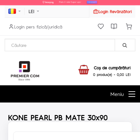
LEI
Login Revânzători
Login pers fizică/juridică
Coş de cumpărături
0 produs(e) - 0,00 LEI
Meniu
KONE PEARL PB MATE 30x90