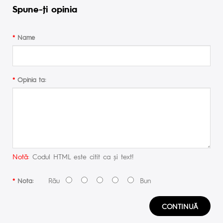
Spune-ţi opinia
Name
Opinia ta:
Notă:
Codul HTML este citit ca şi text!
Rău
Bun
Nota:
CONTINUĂ