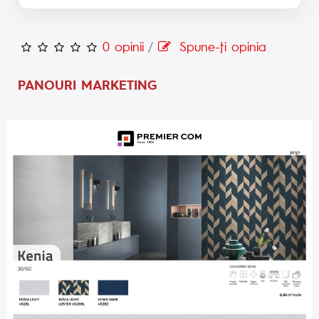
0 opinii
/
Spune-ţi opinia
PANOURI MARKETING