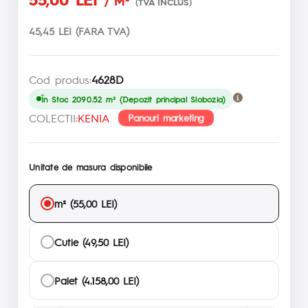
/ M²
(TVA INCLUS)
45,45 LEI (FARA TVA)
Cod produs:
4628D
În Stoc 2090.52 m² (Depozit principal Slobozia)
COLECTII:
KENIA
Panouri marketing
Unitate de masura disponibile
m² (55,00 LEI)
Cutie (49,50 LEI)
Palet (4.158,00 LEI)