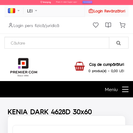
LEI
Login Revânzători
Login pers fizică/juridică
Coş de cumpărături
0 produs(e) - 0,00 LEI
Meniu
KENIA DARK 4628D 30x60