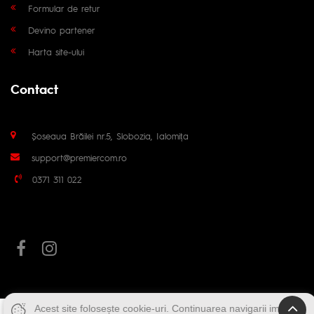
Formular de retur
Devino partener
Harta site-ului
Contact
Șoseaua Brăilei nr.5, Slobozia, Ialomița
support@premiercom.ro
0371 311 022
Acest site folosește cookie-uri. Continuarea navigarii implica