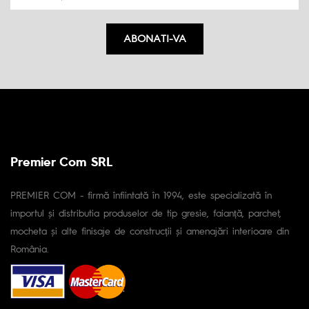
ABONATI-VA
Premier Com SRL
PREMIER COM - firmă înfiintată în 1994, este specializată în
importul și distributia produselor de tip gresie, faianță, parchet,
mocheta și alte finisaje de construcții și amenajări interioare din
România.