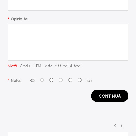
Opinia ta:
Notă:
Codul HTML este citit ca şi text!
Rău
Bun
Nota:
CONTINUĂ
‹
›