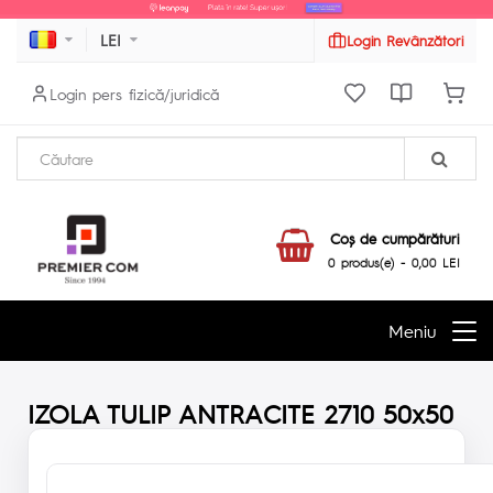
LEI
Login Revânzători
Login pers fizică/juridică
Coş de cumpărături
0 produs(e) - 0,00 LEI
Meniu
IZOLA TULIP ANTRACITE 2710 50x50