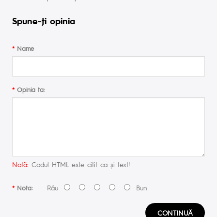
Spune-ţi opinia
Name
Opinia ta:
Notă:
Codul HTML este citit ca şi text!
Rău
Bun
Nota:
CONTINUĂ