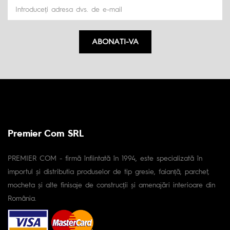
ABONATI-VA
Premier Com SRL
PREMIER COM - firmă înfiintată în 1994, este specializată în
importul și distributia produselor de tip gresie, faianță, parchet,
mocheta și alte finisaje de construcții și amenajări interioare din
România.