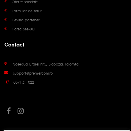
Oferte speciale
Formular de retur
Devino partener
Harta site-ului
Contact
Șoseaua Brăilei nr.5, Slobozia, Ialomița
support@premiercom.ro
0371 311 022