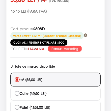
/ M²
(TVA INCLUS)
45,45 LEI (FARA TVA)
Cod produs:
4608D
Stoc limitat 1.22 m² (Depozit principal Slobozia)
CLICK AICI PENTRU NOTIFICARE STOC
COLECTII:
HAVANA
Panouri marketing
Unitate de masura disponibile
m² (55,00 LEI)
Cutie (49,50 LEI)
Palet (4.158,00 LEI)