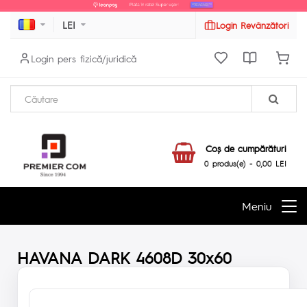
LEI
Login Revânzători
Login pers fizică/juridică
Coş de cumpărături
0 produs(e) - 0,00 LEI
Meniu
HAVANA DARK 4608D 30x60