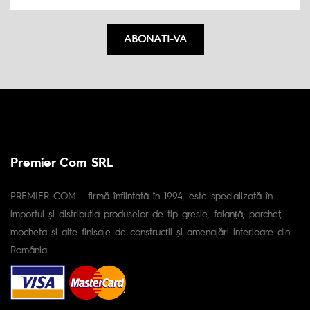
ABONATI-VA
Premier Com SRL
PREMIER COM - firmă înfiintată în 1994, este specializată în
importul și distributia produselor de tip gresie, faianță, parchet,
mocheta și alte finisaje de construcții și amenajări interioare din
România.