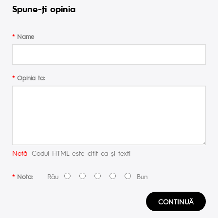
Spune-ţi opinia
Name
Opinia ta:
Notă:
Codul HTML este citit ca şi text!
Rău
Bun
Nota:
CONTINUĂ