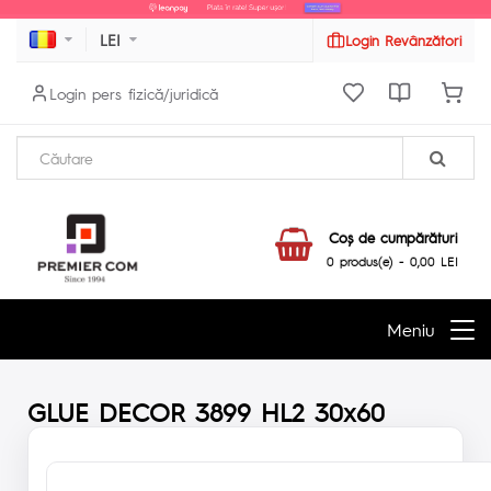
LEI
Login Revânzători
Login pers fizică/juridică
Coş de cumpărături
0 produs(e) - 0,00 LEI
Meniu
GLUE DECOR 3899 HL2 30x60