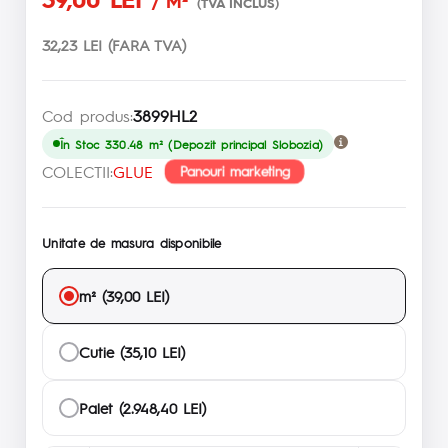
/ M²
(TVA INCLUS)
32,23 LEI (FARA TVA)
Cod produs:
3899HL2
În Stoc 330.48 m² (Depozit principal Slobozia)
COLECTII:
GLUE
Panouri marketing
Unitate de masura disponibile
m² (39,00 LEI)
Cutie (35,10 LEI)
Palet (2.948,40 LEI)