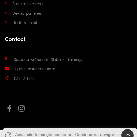
Formular de retur
Devino partener
Harta site-ului
Contact
Șoseaua Brăilei nr.5, Slobozia, Ialomița
support@premiercom.ro
0371 311 022
Acest site folosește cookie-uri. Continuarea navigarii implica