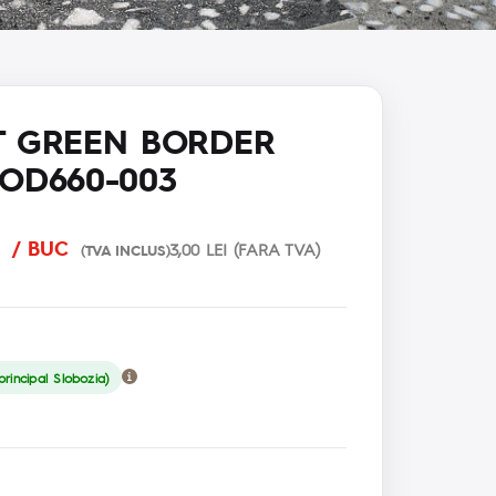
T GREEN BORDER
 OD660-003
I
/ BUC
3,00 LEI (FARA TVA)
(TVA INCLUS)
rincipal Slobozia)