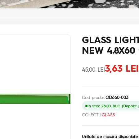
GLASS LIGH
NEW 4.8X60
3,63 LE
45,00 LEI
Cod produs:
OD660-003
În Stoc 28.00 BUC (Depozit p
COLECTII:
GLASS
Unitate de masura disponibile