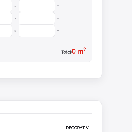
×
=
×
=
×
=
2
0
m
Total:
DECORATIV