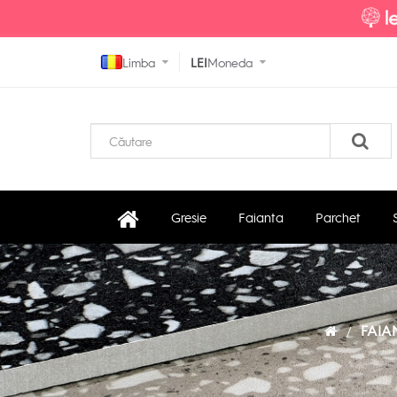
Limba
LEI
Moneda
Gresie
Faianta
Parchet
FAIA