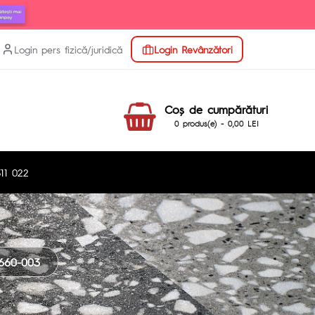
Login pers fizică/juridică
Login Revânzători
Coş de cumpărături
0 produs(e) - 0,00 LEI
11 022
660-003