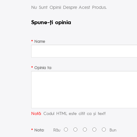
Nu Sunt Opinii Despre Acest Produs.
Spune-ţi opinia
Name
Opinia ta:
Notă:
Codul HTML este citit ca şi text!
Rău
Bun
Nota: