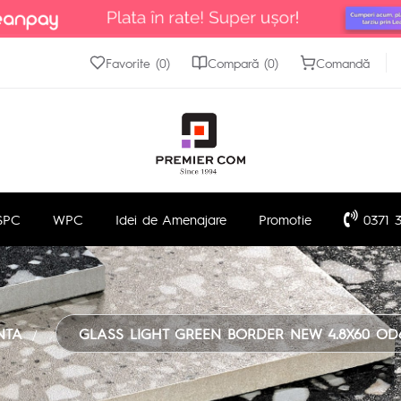
Favorite (0)
Compară (0)
Comandă
SPC
WPC
Idei de Amenajare
Promotie
0371 3
NTA
GLASS LIGHT GREEN BORDER NEW 4.8X60 OD