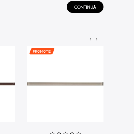
CONTINUĂ
‹
›
PROMOTIE
PROMO