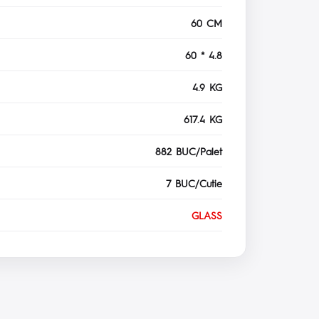
60 CM
60 * 4.8
4.9 KG
617.4 KG
882 BUC/Palet
7 BUC/Cutie
GLASS