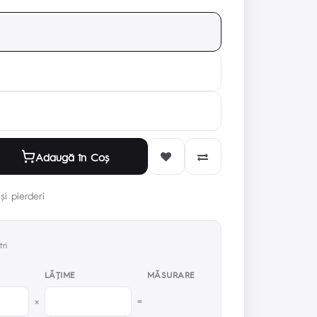
Adaugă în Coş
și pierderi
ri
LĂŢIME
MĂSURARE
×
=