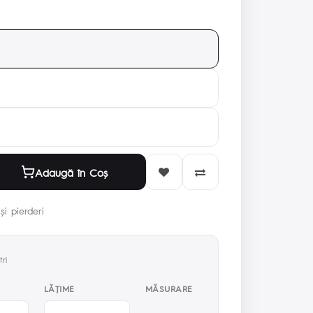
Adaugă în Coş
și pierderi
ri
LĂŢIME
MĂSURARE