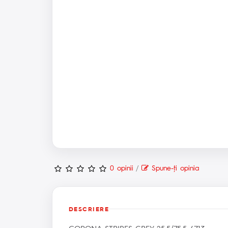
0 opinii
/
Spune-ţi opinia
DESCRIERE
CORONA STRIPES GREY 25.5/75.5 4713