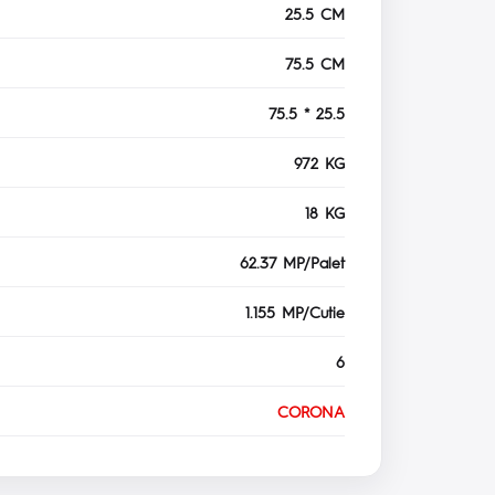
25.5 CM
75.5 CM
75.5 * 25.5
972 KG
18 KG
62.37 MP/Palet
1.155 MP/Cutie
6
CORONA