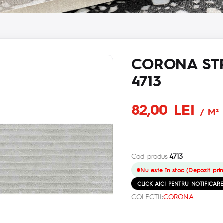
CORONA STRI
4713
82,00 LEI
/ M²
Cod produs:
4713
Nu este în stoc (Depozit prin
CLICK AICI PENTRU NOTIFICAR
COLECTII:
CORONA