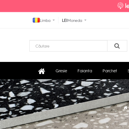
Limba
LEI
Moneda
Gresie
Faianta
Parchet