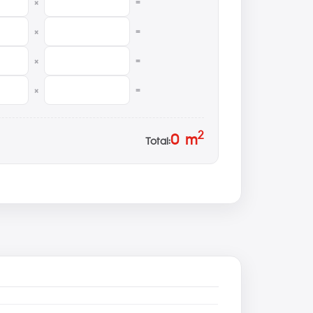
×
=
×
=
×
=
×
=
2
0
m
Total: