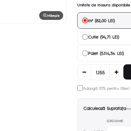
Unitate de masura disponibile
Mărește
m² (82,00 LEI)
Cutie (94,71 LEI)
Palet (5.114,34 LEI)
Adaugă 10% pentru tăieri 
Calculează Suprafaţa
met
GROSIME