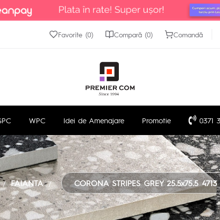
Favorite (0)
Compară (0)
Comandă
SPC
WPC
Idei de Amenajare
Promotie
0371 3
FAIANTA
CORONA STRIPES GREY 25.5x75.5 4713