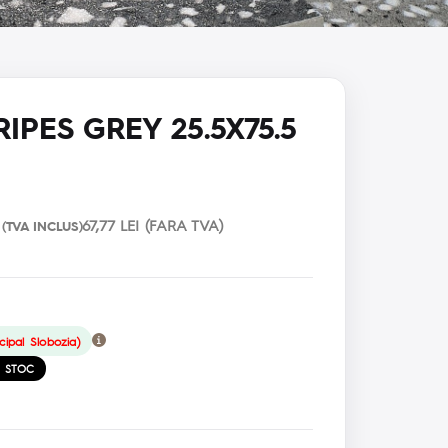
PES GREY 25.5X75.5
67,77 LEI (FARA TVA)
(TVA INCLUS)
cipal Slobozia)
E STOC