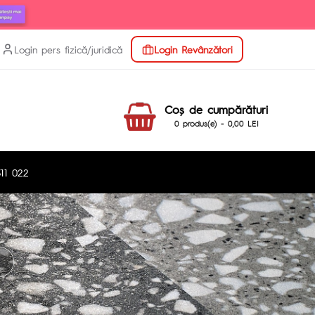
Login pers fizică/juridică
Login Revânzători
Coş de cumpărături
0 produs(e) - 0,00 LEI
11 022