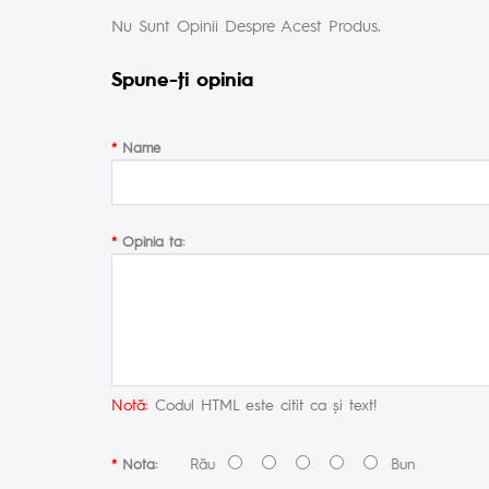
Nu Sunt Opinii Despre Acest Produs.
Spune-ţi opinia
Name
Opinia ta:
Notă:
Codul HTML este citit ca şi text!
Rău
Bun
Nota: