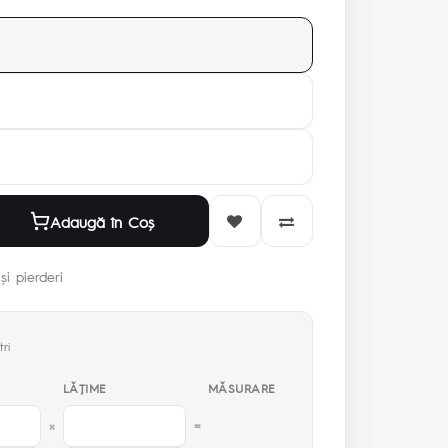
Adaugă în Coş
și pierderi
ri
LĂŢIME
MĂSURARE
×
=