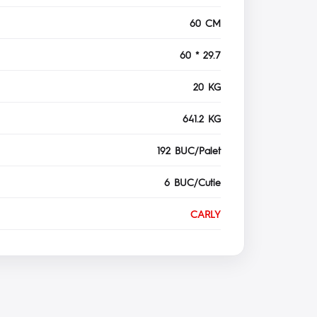
60 CM
60 * 29.7
20 KG
641.2 KG
192 BUC/Palet
6 BUC/Cutie
CARLY