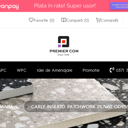
Favorite (0)
Compară (0)
Comandă
SPC
WPC
Idei de Amenajare
Promotie
0371 3
IANTA
CARLY INSERTO PATCHWORK 29,7x60 OD936