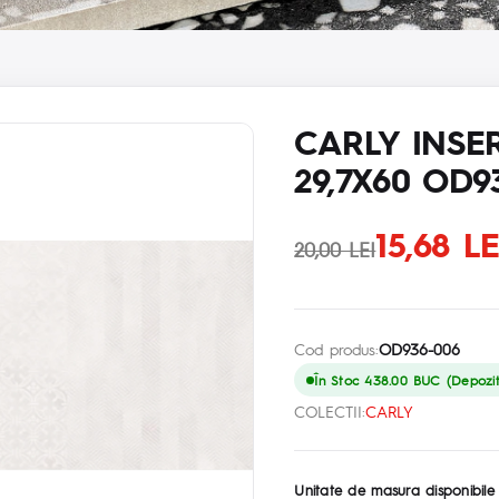
CARLY INS
29,7X60 OD9
15,68 L
20,00 LEI
Cod produs:
OD936-006
În Stoc 438.00 BUC (Depozit 
COLECTII:
CARLY
Unitate de masura disponibile