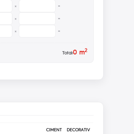
×
=
×
=
×
=
2
0
m
Total:
CIMENT DECORATIV