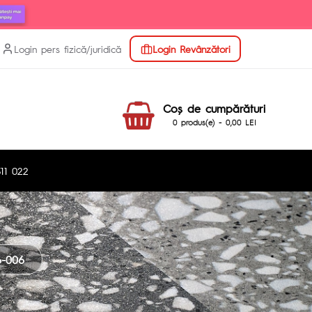
Login pers fizică/juridică
Login Revânzători
Coş de cumpărături
0 produs(e) - 0,00 LEI
11 022
-006