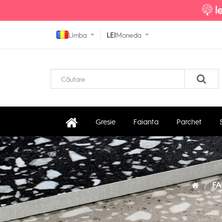
Limba
LEI
Moneda
Gresie
Faianta
Parchet
FA