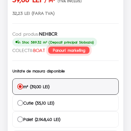
/ M²
(TVA INCLUS)
32,23 LEI (FARA TVA)
Cod produs:
NEHBCR
În Stoc 589.32 m² (Depozit principal Slobozia)
COLECTII:
BOAT
Panouri marketing
Unitate de masura disponibile
m² (39,00 LEI)
Cutie (35,10 LEI)
Palet (2.948,40 LEI)