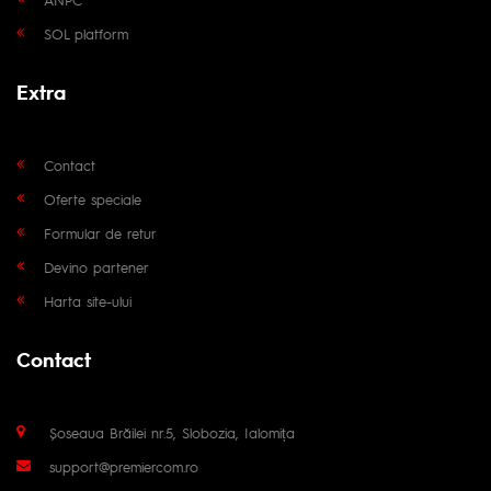
SOL platform
Extra
Contact
Oferte speciale
Formular de retur
Devino partener
Harta site-ului
Contact
Șoseaua Brăilei nr.5, Slobozia, Ialomița
support@premiercom.ro