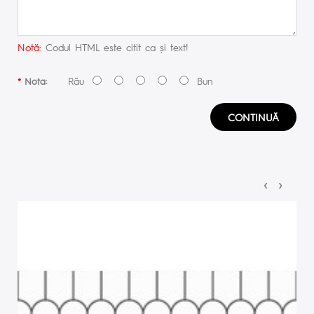
Notă:
Codul HTML este citit ca şi text!
Rău
Bun
Nota:
CONTINUĂ
‹
›