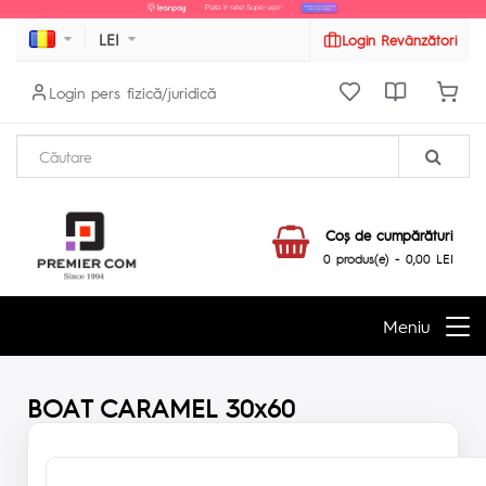
LEI
Login Revânzători
Login pers fizică/juridică
Coş de cumpărături
0 produs(e) - 0,00 LEI
Meniu
BOAT CARAMEL 30x60