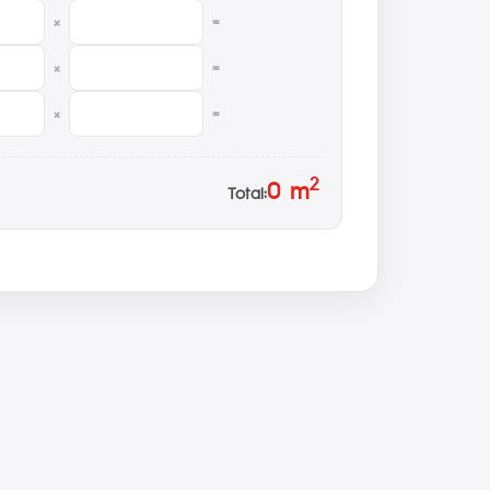
×
=
×
=
×
=
2
0
m
Total: