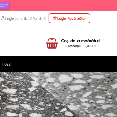
Login pers fizică/juridică
Login Revânzători
Coş de cumpărături
0 produs(e) - 0,00 LEI
11 022
0