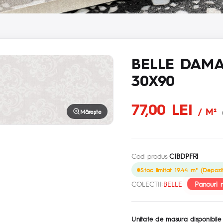
BELLE DAMA
30X90
77,00 LEI
/ M²
Mărește
Cod produs:
CIBDPFR1
Stoc limitat 19.44 m² (Depozit
Panouri 
COLECTII:
BELLE
Unitate de masura disponibile