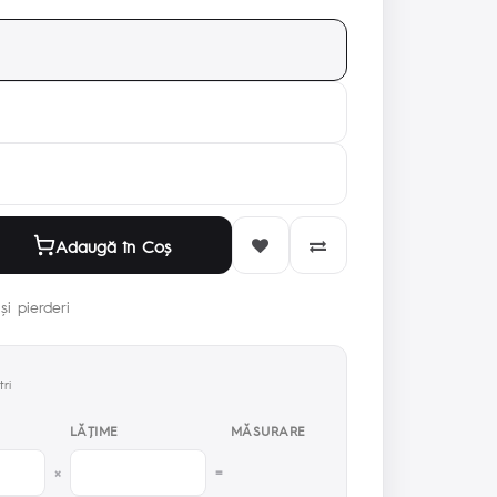
Adaugă în Coş
și pierderi
ri
LĂŢIME
MĂSURARE
×
=