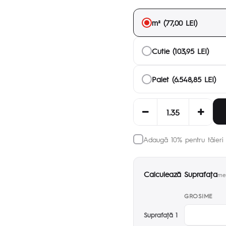
m² (77,00 LEI)
Cutie (103,95 LEI)
Palet (6.548,85 LEI)
Adaugă 10% pentru tăieri 
Calculează Suprafaţa
met
GROSIME
Suprafaţă 1