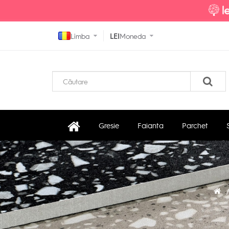
Limba
LEI
Moneda
Gresie
Faianta
Parchet