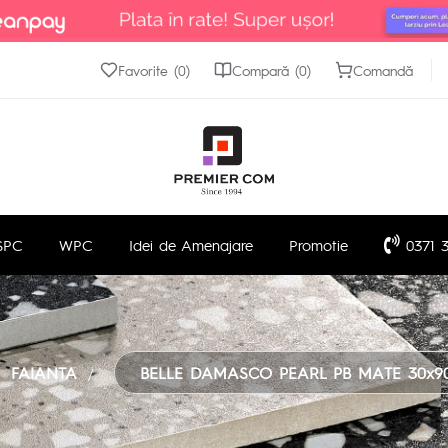
Favorite (0)
Compară (0)
Comandă
SPC
WPC
Idei de Amenajare
Promotie
0371 3
FAIANTA
BELLE DAMASCO PEARL PB MATE 30x9