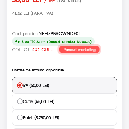
/ M²
(TVA INCLUS)
41,32 LEI (FARA TVA)
Cod produs:
NEH79BROWNDF01
În Stoc 170.22 m² (Depozit principal Slobozia)
COLECTII:
COLORFUL
Panouri marketing
Unitate de masura disponibile
m² (50,00 LEI)
Cutie (45,00 LEI)
Palet (3.780,00 LEI)