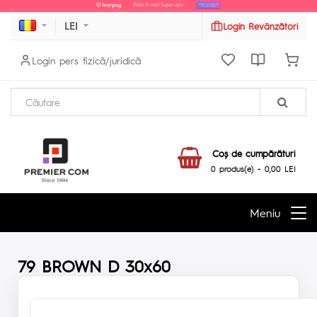
LEI
Login Revânzători
Login pers fizică/juridică
Coş de cumpărături
0 produs(e) - 0,00 LEI
Meniu
79 BROWN D 30x60