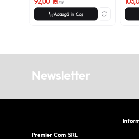
92,00 lei
103,0
/m²
Adaugă în Coş
Newsletter
Inform
Premier Com SRL