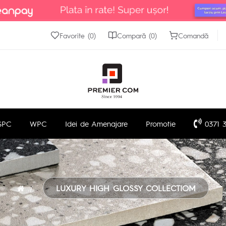
Favorite (0)
Compară (0)
Comandă
SPC
WPC
Idei de Amenajare
Promotie
0371 3
LUXURY HIGH GLOSSY COLLECTIOM