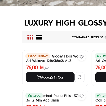
LUXURY HIGH GLOSS
COMPARARE PRODUSE (
Laminate Hight Gloosy Floor Wood
Lamina
STOC LIMITAT
ÎN S
Art Wakaya 1218X168X8 Ac3
Art Ox
76,00 lei
76,00
/m²
Adaugă în Coş
Parchet Laminat Piano Finish 3716-
Parche
ÎN STOC
ÎN S
36 12 Mm Ac3 Unilin
Oak 33