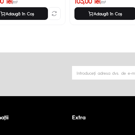
0 lei
103,00 lei
/m²
/m²
Adaugă în Coş
Adaugă în Coş
aţii
Extra