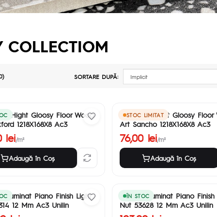
Y COLLECTIOM
0)
SORTARE DUPĂ:
te Hight Gloosy Floor Wood
Laminate Hight Gloosy Floo
TOC
STOC LIMITAT
ford 1218X168X8 Ac3
Art Sancho 1218X168X8 Ac3
 lei
76,00 lei
/m²
/m²
Adaugă în Coş
Adaugă în Coş
t Laminat Piano Finish Light
Parchet Laminat Piano Finish
TOC
ÎN STOC
14 12 Mm Ac3 Unilin
Nut 53628 12 Mm Ac3 Unilin