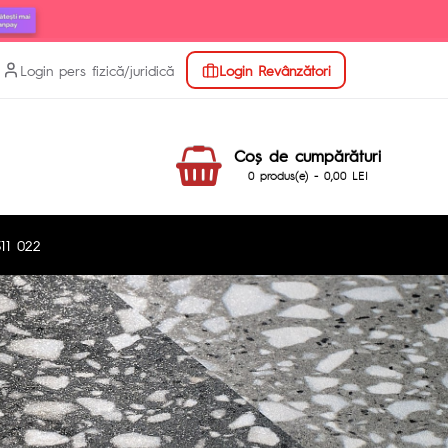
Login pers fizică/juridică
Login Revânzători
Coş de cumpărături
0 produs(e) - 0,00 LEI
11 022