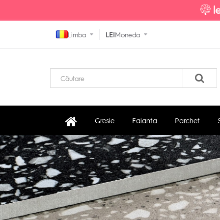
Limba
LEI
Moneda
Gresie
Faianta
Parchet