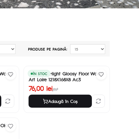
PRODUSE PE PAGINĂ:
r Wood
Laminate Hight Gloosy Floor Wood
ÎN STOC
Art Loire 1218X168X8 Ac3
76,00 lei
/m²
Adaugă în Coş
 Old