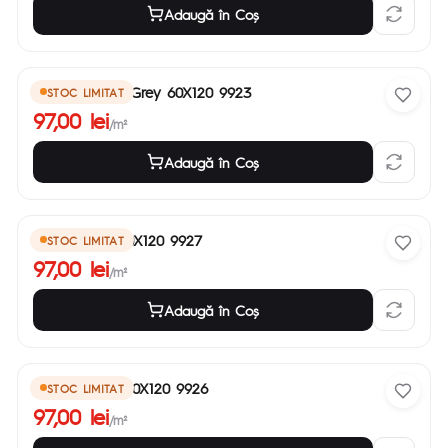
Adaugă în Coş
Subway Light Grey 60X120 9923
STOC LIMITAT
97,00 lei
/m²
Adaugă în Coş
Space Grey 60X120 9927
STOC LIMITAT
97,00 lei
/m²
Adaugă în Coş
Space Beige 60X120 9926
STOC LIMITAT
97,00 lei
/m²