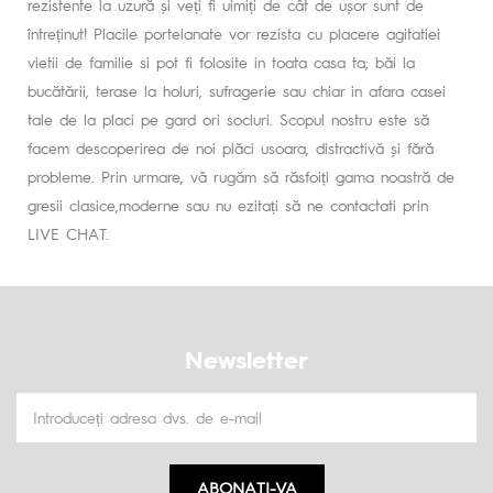
rezistente la uzură și veți fi uimiți de cât de ușor sunt de
întreținut! Placile portelanate vor rezista cu placere agitatiei
vietii de familie si pot fi folosite in toata casa ta; băi la
bucătării, terase la holuri, sufragerie sau chiar in afara casei
tale de la placi pe gard ori socluri. Scopul nostru este să
facem descoperirea de noi plăci usoara, distractivă și fără
probleme. Prin urmare, vă rugăm să răsfoiți gama noastră de
gresii clasice,moderne sau nu ezitați să ne contactati prin
LIVE CHAT.
Newsletter
ABONATI-VA