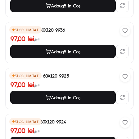
Adaugă în Coş
Cortina Grey 60X120 9936
STOC LIMITAT
97,00 lei
/m²
Adaugă în Coş
Subway Taupe 60X120 9925
STOC LIMITAT
97,00 lei
/m²
Adaugă în Coş
Subway Grey 60X120 9924
STOC LIMITAT
97,00 lei
/m²