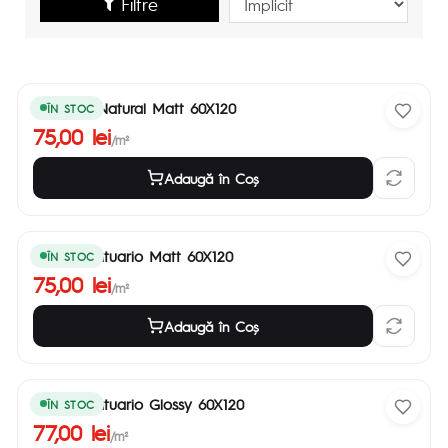
Filtre
Traverno Natural Matt 60X120
ÎN STOC
75,00 lei
/m²
Adaugă în Coş
Nazzo Statuario Matt 60X120
ÎN STOC
75,00 lei
/m²
Adaugă în Coş
Nazzo Statuario Glossy 60X120
ÎN STOC
77,00 lei
/m²