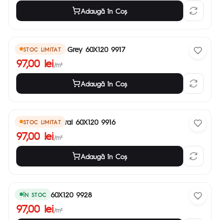
Adaugă în Coş
Stoneline Light Grey 60X120 9917
STOC LIMITAT
97,00 lei
/m²
Adaugă în Coş
Stoneline Natural 60X120 9916
STOC LIMITAT
97,00 lei
/m²
Adaugă în Coş
Tirol Grey 60X120 9928
ÎN STOC
97,00 lei
/m²