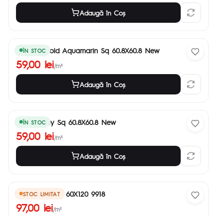
Adaugă în Coş
Atlantic Gold Aquamarin Sq 60.8X60.8 New
ÎN STOC
59,00 lei
/m²
Adaugă în Coş
Ramla Grey Sq 60.8X60.8 New
ÎN STOC
59,00 lei
/m²
Adaugă în Coş
Stoneline Grey 60X120 9918
STOC LIMITAT
97,00 lei
/m²