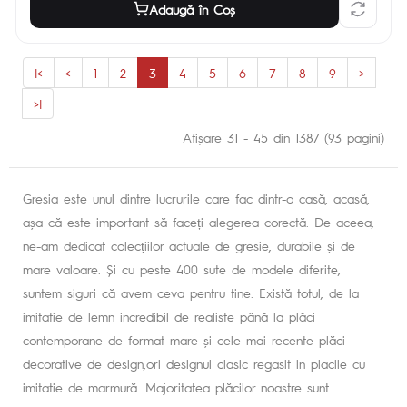
Adaugă în Coş
|<
<
1
2
3
4
5
6
7
8
9
>
>|
Afişare 31 - 45 din 1387 (93 pagini)
Gresia este unul dintre lucrurile care fac dintr-o casă, acasă,
așa că este important să faceți alegerea corectă. De aceea,
ne-am dedicat colecțiilor actuale de gresie, durabile și de
mare valoare. Și cu peste 400 sute de modele diferite,
suntem siguri că avem ceva pentru tine. Există totul, de la
imitatie de lemn incredibil de realiste până la plăci
contemporane de format mare și cele mai recente plăci
decorative de design,ori designul clasic regasit in placile cu
imitatie de marmură. Majoritatea plăcilor noastre sunt